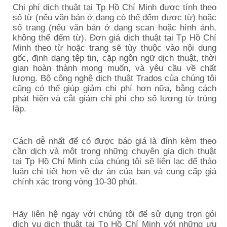
Chi phí dịch thuật tại
Tp Hồ Chí Minh
được tính theo
số từ (nếu văn bản ở dạng có thể đếm được từ) hoặc
số trang (nếu văn bản ở dạng scan hoặc hình ảnh,
không thể đếm từ). Đơn giá dịch thuật tại
Tp Hồ Chí
Minh
theo từ hoặc trang sẽ tùy thuộc vào nội dung
gốc, định dạng tệp tin, cặp ngôn ngữ dịch thuật, thời
gian hoàn thành mong muốn, và yêu cầu về chất
lượng. Bộ công nghệ dịch thuật Trados của chúng tôi
cũng có thể giúp giảm chi phí hơn nữa, bằng cách
phát hiện và cắt giảm chi phí cho số lượng từ trùng
lặp.
Cách dễ nhất để có được báo giá là đính kèm theo
cần dịch và một trong những chuyên gia dịch thuật
tại
Tp Hồ Chí Minh
của chúng tôi sẽ liên lạc để thảo
luận chi tiết hơn về dự án của bạn và cung cấp giá
chính xác trong vòng 10-30 phút.
Hãy liên hệ ngay với chúng tôi để sử dụng trọn gói
dịch vụ
dịch thuật tại
Tp Hồ Chí Minh
với những ưu