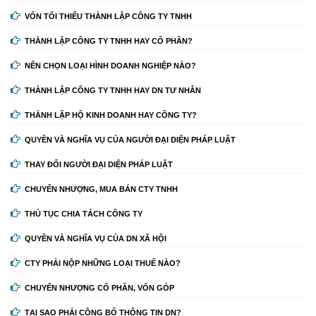
VỐN TỐI THIỂU THÀNH LẬP CÔNG TY TNHH
THÀNH LẬP CÔNG TY TNHH HAY CỔ PHẦN?
NÊN CHỌN LOẠI HÌNH DOANH NGHIỆP NÀO?
THÀNH LẬP CÔNG TY TNHH HAY DN TƯ NHÂN
THÀNH LẬP HỘ KINH DOANH HAY CÔNG TY?
QUYỀN VÀ NGHĨA VỤ CỦA NGƯỜI ĐẠI DIỆN PHÁP LUẬT
THAY ĐỔI NGƯỜI ĐẠI DIỆN PHÁP LUẬT
CHUYỂN NHƯỢNG, MUA BÁN CTY TNHH
THỦ TỤC CHIA TÁCH CÔNG TY
QUYỀN VÀ NGHĨA VỤ CỦA DN XÃ HỘI
CTY PHẢI NỘP NHỮNG LOẠI THUẾ NÀO?
CHUYỂN NHƯỢNG CỔ PHẦN, VỐN GÓP
TẠI SAO PHẢI CÔNG BỐ THÔNG TIN DN?