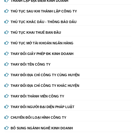
THÀNH LẬP ĐỊA ĐIỂM KINH DOANH
THỦ TỤC SAU KHI THÀNH LẬP CÔNG TY
THỦ TỤC KHẮC DẤU - THÔNG BÁO DẤU
THỦ TỤC KHAI THUẾ BAN ĐẦU
THỦ TỤC MỞ TÀI KHOẢN NGÂN HÀNG
THAY ĐỔI GIẤY PHÉP ĐK KINH DOANH
THAY ĐỔI TÊN CÔNG TY
THAY ĐỔI ĐỊA CHỈ CÔNG TY CÙNG HUYỆN
THAY ĐỔI ĐỊA CHỈ CÔNG TY KHÁC HUYỆN
THAY ĐỔI THÀNH VIÊN CÔNG TY
THAY ĐỔI NGƯỜI ĐẠI DIỆN PHÁP LUẬT
CHUYỂN ĐỔI LOẠI HÌNH CÔNG TY
BỔ SUNG NGÀNH NGHỀ KINH DOANH