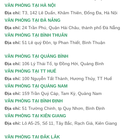
VĂN PHÒNG TẠI HÀ NỘI
Địa chỉ:
T3, 142 Lê Duẩn, Khâm Thiên, Đống Đa, Hà Nội
VĂN PHÒNG TẠI ĐÀ NẴNG
Địa chỉ:
24 Trần Phú, Quận Hải Châu, thành phố Đà Nẵng
VĂN PHÒNG TẠI BÌNH THUÂN
Địa chỉ:
51 Lê quý Đôn, tp Phan Thiết, Bình Thuận
VĂN PHÒNG TẠI QUẢNG BÌNH
Địa chỉ:
106 Lý Thái Tổ, tp Đồng Hới, Quảng Bình
VĂN PHÒNG TẠI TT HUẾ
Địa chỉ:
100 Nguyễn Tất Thành, Hương Thủy, TT Huế
VĂN PHÒNG TẠI QUẢNG NAM
Địa chỉ:
159 Trần Quý Cáp, Tam Kỳ, Quảng Nam
VĂN PHÒNG TẠI BÌNH ĐỊNH
Địa chỉ:
51 Trường Chinh, tp Quy Nhơn, Bình Định
VĂN PHÒNG TẠI KIÊN GIANG
Địa chỉ:
Lô A5-25, Số 11, Tây Bắc, Rạch Giá, Kiên Giang
VĂN PHÒNG TẠI ĐẮK LẮK