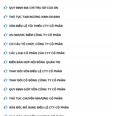
QUY ĐỊNH ĐỊA CHỈ TRỤ SỞ CỦA DN
THỦ TỤC TẠM NGỪNG KINH DOANH
VỐN ĐIỀU LỆ TỐI THIỂU CTY CỔ PHẦN
ƯU NHƯỢC ĐIỂM CÔNG TY CỔ PHẦN
CƠ CẤU TỔ CHỨC CÔNG TY CỔ PHẦN
CÁC LOẠI CỔ PHẦN CỦA CTY CỔ PHẦN
BIỂN BẢN HỌP HỘI ĐỒNG QUẢN TRỊ
THAY ĐỔI VỐN ĐIỀU LỆ CTY CỔ PHẦN
THAY ĐỔI CỔ ĐÔNG CÔNG TY CỔ PHẦN
QUY ĐỊNH GÓP VỐN CÔNG TY CỔ PHẦN
THỦ TỤC CHUYỂN NHƯỢNG CỔ PHẦN
SỬA ĐỔI, BỔ SUNG ĐIỀU LỆ CTY CỔ PHẦN