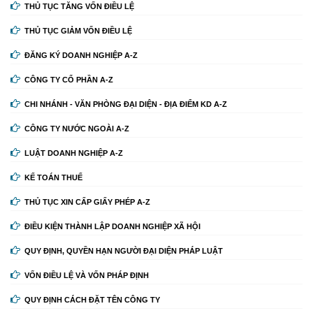
THỦ TỤC TĂNG VỐN ĐIỀU LỆ
THỦ TỤC GIẢM VỐN ĐIỀU LỆ
ĐĂNG KÝ DOANH NGHIỆP A-Z
CÔNG TY CỔ PHẦN A-Z
CHI NHÁNH - VĂN PHÒNG ĐẠI DIỆN - ĐỊA ĐIỂM KD A-Z
CÔNG TY NƯỚC NGOÀI A-Z
LUẬT DOANH NGHIỆP A-Z
KẾ TOÁN THUẾ
THỦ TỤC XIN CẤP GIẤY PHÉP A-Z
ĐIỀU KIỆN THÀNH LẬP DOANH NGHIỆP XÃ HỘI
QUY ĐỊNH, QUYỀN HẠN NGƯỜI ĐẠI DIỆN PHÁP LUẬT
VỐN ĐIỀU LỆ VÀ VỐN PHÁP ĐỊNH
QUY ĐỊNH CÁCH ĐẶT TÊN CÔNG TY