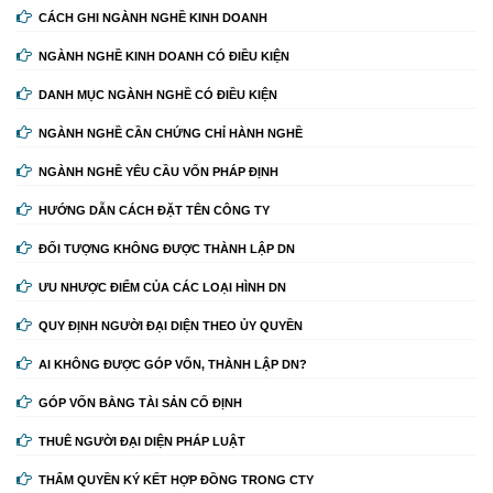
CÁCH GHI NGÀNH NGHỀ KINH DOANH
NGÀNH NGHỀ KINH DOANH CÓ ĐIỀU KIỆN
DANH MỤC NGÀNH NGHỀ CÓ ĐIỀU KIỆN
NGÀNH NGHỀ CẦN CHỨNG CHỈ HÀNH NGHỀ
NGÀNH NGHỀ YÊU CẦU VỐN PHÁP ĐỊNH
HƯỚNG DẪN CÁCH ĐẶT TÊN CÔNG TY
ĐỐI TƯỢNG KHÔNG ĐƯỢC THÀNH LẬP DN
ƯU NHƯỢC ĐIỂM CỦA CÁC LOẠI HÌNH DN
QUY ĐỊNH NGƯỜI ĐẠI DIỆN THEO ỦY QUYỀN
AI KHÔNG ĐƯỢC GÓP VỐN, THÀNH LẬP DN?
GÓP VỐN BẰNG TÀI SẢN CỐ ĐỊNH
THUÊ NGƯỜI ĐẠI DIỆN PHÁP LUẬT
THẨM QUYỀN KÝ KẾT HỢP ĐỒNG TRONG CTY