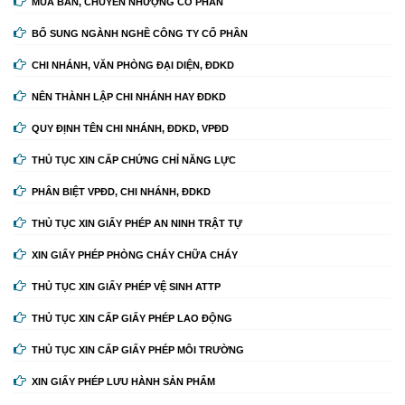
MUA BÁN, CHUYỂN NHƯỢNG CỔ PHẦN
BỔ SUNG NGÀNH NGHỀ CÔNG TY CỔ PHẦN
CHI NHÁNH, VĂN PHÒNG ĐẠI DIỆN, ĐDKD
NÊN THÀNH LẬP CHI NHÁNH HAY ĐDKD
QUY ĐỊNH TÊN CHI NHÁNH, ĐDKD, VPĐD
THỦ TỤC XIN CẤP CHỨNG CHỈ NĂNG LỰC
PHÂN BIỆT VPĐD, CHI NHÁNH, ĐDKD
THỦ TỤC XIN GIẤY PHÉP AN NINH TRẬT TỰ
XIN GIẤY PHÉP PHÒNG CHÁY CHỮA CHÁY
THỦ TỤC XIN GIẤY PHÉP VỆ SINH ATTP
THỦ TỤC XIN CẤP GIẤY PHÉP LAO ĐỘNG
THỦ TỤC XIN CẤP GIẤY PHÉP MÔI TRƯỜNG
XIN GIẤY PHÉP LƯU HÀNH SẢN PHẨM