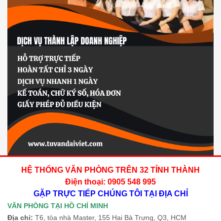
HỆ THỐNG VĂN PHÒNG TRÊN 32 TỈNH THÀNH
Điện thoại: 0905 548 995
GẶP TRỰC TIẾP CHÚNG TÔI TẠI ĐỊA CHỈ
VĂN PHÒNG TẠI HỒ CHÍ MINH
Địa chỉ:
T6, tòa nhà Master, 155 Hai Bà Trưng, Q3, HCM