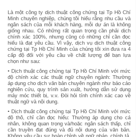
Là một công ty dịch thuật công chứng tại
Tp Hồ Chí
Minh
chuyên nghiệp, chúng tôi hiểu rằng nhu cầu và
ngân sách của mỗi khách hàng, mỗi dự án là không
giống nhau. Có những rất quan trọng cần phải dịch
chính xác 100%, nhưng cũng có những chỉ cần đọc
hiểu là đạt yêu cầu. Vì vậy, dịch vụ dịch thuật công
chứng tại
Tp Hồ Chí Minh
của chúng tôi xin đưa ra 4
cấp độ đối với yêu cầu về chất lượng để bạn lựa
chọn như sau:
• Dịch thuật công chứng tại
Tp Hồ Chí Minh
với mức
độ chính xác các thuật ngữ chuyên ngành: Thường
áp dụng cho dịch văn bản chuyên ngành như báo cáo
nghiên cứu, quy trình sản xuất, hướng dẫn sử dụng
máy móc thiết bị, v.v. Đòi hỏi tính chính xác cao về
thuật ngữ và nội dung.
• Dịch thuật công chứng tại
Tp Hồ Chí Minh
với mức
độ thô, chỉ cần đọc hiểu: Thường áp dụng cho cá
nhân, không quan trọng và/hoặc ngân sách thấp, chỉ
cần truyền đạt đúng và đủ nội dung của văn bản.
Không yêu cầu sự hoàn chỉnh về ngữ pháp, chính tả,