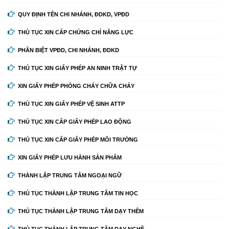
QUY ĐỊNH TÊN CHI NHÁNH, ĐDKD, VPĐD
THỦ TỤC XIN CẤP CHỨNG CHỈ NĂNG LỰC
PHÂN BIỆT VPĐD, CHI NHÁNH, ĐDKD
THỦ TỤC XIN GIẤY PHÉP AN NINH TRẬT TỰ
XIN GIẤY PHÉP PHÒNG CHÁY CHỮA CHÁY
THỦ TỤC XIN GIẤY PHÉP VỆ SINH ATTP
THỦ TỤC XIN CẤP GIẤY PHÉP LAO ĐỘNG
THỦ TỤC XIN CẤP GIẤY PHÉP MÔI TRƯỜNG
XIN GIẤY PHÉP LƯU HÀNH SẢN PHẨM
THÀNH LẬP TRUNG TÂM NGOẠI NGỮ
THỦ TỤC THÀNH LẬP TRUNG TÂM TIN HỌC
THỦ TỤC THÀNH LẬP TRUNG TÂM DẠY THÊM