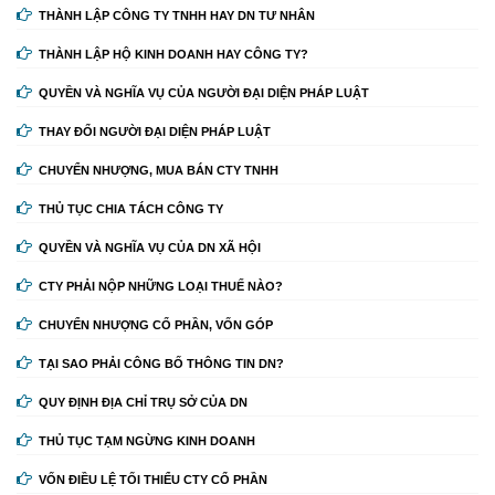
THÀNH LẬP CÔNG TY TNHH HAY DN TƯ NHÂN
THÀNH LẬP HỘ KINH DOANH HAY CÔNG TY?
QUYỀN VÀ NGHĨA VỤ CỦA NGƯỜI ĐẠI DIỆN PHÁP LUẬT
THAY ĐỔI NGƯỜI ĐẠI DIỆN PHÁP LUẬT
CHUYỂN NHƯỢNG, MUA BÁN CTY TNHH
THỦ TỤC CHIA TÁCH CÔNG TY
QUYỀN VÀ NGHĨA VỤ CỦA DN XÃ HỘI
CTY PHẢI NỘP NHỮNG LOẠI THUẾ NÀO?
CHUYỂN NHƯỢNG CỔ PHẦN, VỐN GÓP
TẠI SAO PHẢI CÔNG BỐ THÔNG TIN DN?
QUY ĐỊNH ĐỊA CHỈ TRỤ SỞ CỦA DN
THỦ TỤC TẠM NGỪNG KINH DOANH
VỐN ĐIỀU LỆ TỐI THIỂU CTY CỔ PHẦN