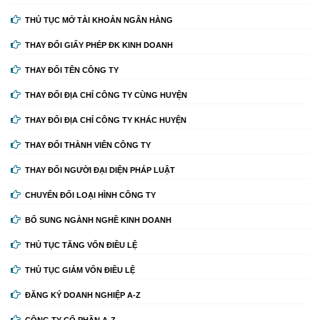
THỦ TỤC MỞ TÀI KHOẢN NGÂN HÀNG
THAY ĐỔI GIẤY PHÉP ĐK KINH DOANH
THAY ĐỔI TÊN CÔNG TY
THAY ĐỔI ĐỊA CHỈ CÔNG TY CÙNG HUYỆN
THAY ĐỔI ĐỊA CHỈ CÔNG TY KHÁC HUYỆN
THAY ĐỔI THÀNH VIÊN CÔNG TY
THAY ĐỔI NGƯỜI ĐẠI DIỆN PHÁP LUẬT
CHUYỂN ĐỔI LOẠI HÌNH CÔNG TY
BỔ SUNG NGÀNH NGHỀ KINH DOANH
THỦ TỤC TĂNG VỐN ĐIỀU LỆ
THỦ TỤC GIẢM VỐN ĐIỀU LỆ
ĐĂNG KÝ DOANH NGHIỆP A-Z