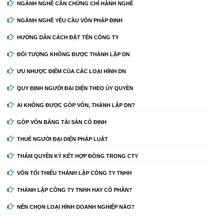
NGÀNH NGHỀ CẦN CHỨNG CHỈ HÀNH NGHỀ
NGÀNH NGHỀ YÊU CẦU VỐN PHÁP ĐỊNH
HƯỚNG DẪN CÁCH ĐẶT TÊN CÔNG TY
ĐỐI TƯỢNG KHÔNG ĐƯỢC THÀNH LẬP DN
ƯU NHƯỢC ĐIỂM CỦA CÁC LOẠI HÌNH DN
QUY ĐỊNH NGƯỜI ĐẠI DIỆN THEO ỦY QUYỀN
AI KHÔNG ĐƯỢC GÓP VỐN, THÀNH LẬP DN?
GÓP VỐN BẰNG TÀI SẢN CỐ ĐỊNH
THUÊ NGƯỜI ĐẠI DIỆN PHÁP LUẬT
THẨM QUYỀN KÝ KẾT HỢP ĐỒNG TRONG CTY
VỐN TỐI THIỂU THÀNH LẬP CÔNG TY TNHH
THÀNH LẬP CÔNG TY TNHH HAY CỔ PHẦN?
NÊN CHỌN LOẠI HÌNH DOANH NGHIỆP NÀO?