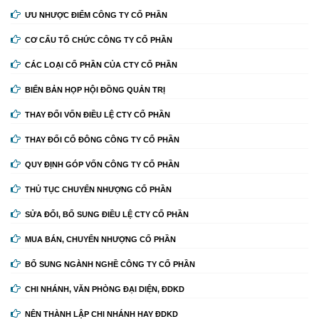
ƯU NHƯỢC ĐIỂM CÔNG TY CỔ PHẦN
CƠ CẤU TỔ CHỨC CÔNG TY CỔ PHẦN
CÁC LOẠI CỔ PHẦN CỦA CTY CỔ PHẦN
BIỂN BẢN HỌP HỘI ĐỒNG QUẢN TRỊ
THAY ĐỔI VỐN ĐIỀU LỆ CTY CỔ PHẦN
THAY ĐỔI CỔ ĐÔNG CÔNG TY CỔ PHẦN
QUY ĐỊNH GÓP VỐN CÔNG TY CỔ PHẦN
THỦ TỤC CHUYỂN NHƯỢNG CỔ PHẦN
SỬA ĐỔI, BỔ SUNG ĐIỀU LỆ CTY CỔ PHẦN
MUA BÁN, CHUYỂN NHƯỢNG CỔ PHẦN
BỔ SUNG NGÀNH NGHỀ CÔNG TY CỔ PHẦN
CHI NHÁNH, VĂN PHÒNG ĐẠI DIỆN, ĐDKD
NÊN THÀNH LẬP CHI NHÁNH HAY ĐDKD