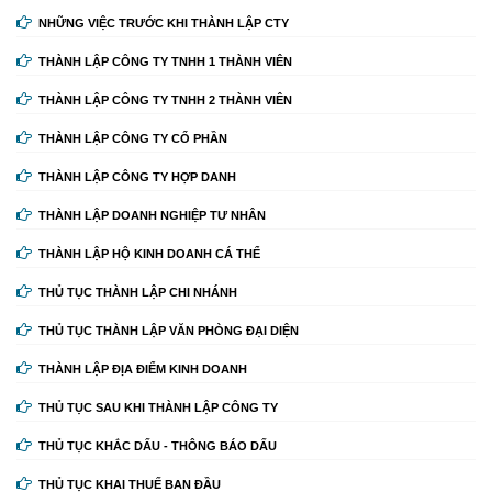
NHỮNG VIỆC TRƯỚC KHI THÀNH LẬP CTY
THÀNH LẬP CÔNG TY TNHH 1 THÀNH VIÊN
THÀNH LẬP CÔNG TY TNHH 2 THÀNH VIÊN
THÀNH LẬP CÔNG TY CỔ PHẦN
THÀNH LẬP CÔNG TY HỢP DANH
THÀNH LẬP DOANH NGHIỆP TƯ NHÂN
THÀNH LẬP HỘ KINH DOANH CÁ THỂ
THỦ TỤC THÀNH LẬP CHI NHÁNH
THỦ TỤC THÀNH LẬP VĂN PHÒNG ĐẠI DIỆN
THÀNH LẬP ĐỊA ĐIỂM KINH DOANH
THỦ TỤC SAU KHI THÀNH LẬP CÔNG TY
THỦ TỤC KHẮC DẤU - THÔNG BÁO DẤU
THỦ TỤC KHAI THUẾ BAN ĐẦU