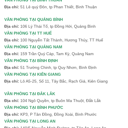
VĂN PHÒNG TẠI BÌNH THUÂN
Địa chỉ:
51 Lê quý Đôn, tp Phan Thiết, Bình Thuận
VĂN PHÒNG TẠI QUẢNG BÌNH
Địa chỉ:
106 Lý Thái Tổ, tp Đồng Hới, Quảng Bình
VĂN PHÒNG TẠI TT HUẾ
Địa chỉ:
100 Nguyễn Tất Thành, Hương Thủy, TT Huế
VĂN PHÒNG TẠI QUẢNG NAM
Địa chỉ:
159 Trần Quý Cáp, Tam Kỳ, Quảng Nam
VĂN PHÒNG TẠI BÌNH ĐỊNH
Địa chỉ:
51 Trường Chinh, tp Quy Nhơn, Bình Định
VĂN PHÒNG TẠI KIÊN GIANG
Địa chỉ:
Lô A5-25, Số 11, Tây Bắc, Rạch Giá, Kiên Giang
VĂN PHÒNG TẠI ĐẮK LẮK
Địa chỉ:
104 Ngô Quyền, tp Buôn Ma Thuột, Đắk Lắk
VĂN PHÒNG TẠI BÌNH PHƯỚC
Địa chỉ:
KP3, P Tân Đồng, Đồng Xoài, Bình Phước
VĂN PHÒNG TẠI LONG AN