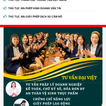
THỦ TỤC THÀNH LẬP TRUNG TÂM DẠY NGHỀ
THỦ TỤC XIN PHÉP KINH DOANH VẬN TẢI
THỦ TỤC XIN GIẤY PHÉP DỊCH VỤ CẦM ĐỒ