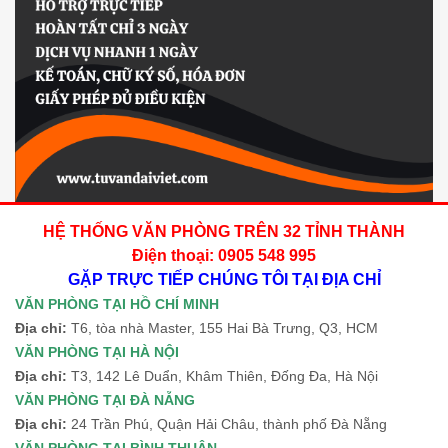
HỆ THỐNG VĂN PHÒNG TRÊN 32 TỈNH THÀNH
Điện thoại: 0905 548 995
GẶP TRỰC TIẾP CHÚNG TÔI TẠI ĐỊA CHỈ
VĂN PHÒNG TẠI HỒ CHÍ MINH
Địa chỉ:
T6, tòa nhà Master, 155 Hai Bà Trưng, Q3, HCM
VĂN PHÒNG TẠI HÀ NỘI
Địa chỉ:
T3, 142 Lê Duẩn, Khâm Thiên, Đống Đa, Hà Nội
VĂN PHÒNG TẠI ĐÀ NẴNG
Địa chỉ:
24 Trần Phú, Quận Hải Châu, thành phố Đà Nẵng