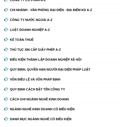
CÔNG TY CỔ PHẦN A-Z
CHI NHÁNH - VĂN PHÒNG ĐẠI DIỆN - ĐỊA ĐIỂM KD A-Z
CÔNG TY NƯỚC NGOÀI A-Z
LUẬT DOANH NGHIỆP A-Z
KẾ TOÁN THUẾ
THỦ TỤC XIN CẤP GIẤY PHÉP A-Z
ĐIỀU KIỆN THÀNH LẬP DOANH NGHIỆP XÃ HỘI
QUY ĐỊNH, QUYỀN HẠN NGƯỜI ĐẠI DIỆN PHÁP LUẬT
VỐN ĐIỀU LỆ VÀ VỐN PHÁP ĐỊNH
QUY ĐỊNH CÁCH ĐẶT TÊN CÔNG TY
CÁCH GHI NGÀNH NGHỀ KINH DOANH
NGÀNH NGHỀ KINH DOANH CÓ ĐIỀU KIỆN
DANH MỤC NGÀNH NGHỀ CÓ ĐIỀU KIỆN