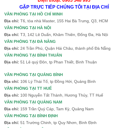
Điện thoại: 0905 548 995
GẶP TRỰC TIẾP CHÚNG TÔI TẠI ĐỊA CHỈ
VĂN PHÒNG TẠI HỒ CHÍ MINH
Địa chỉ:
T6, tòa nhà Master, 155 Hai Bà Trưng, Q3, HCM
VĂN PHÒNG TẠI HÀ NỘI
Địa chỉ:
T3, 142 Lê Duẩn, Khâm Thiên, Đống Đa, Hà Nội
VĂN PHÒNG TẠI ĐÀ NẴNG
Địa chỉ:
24 Trần Phú, Quận Hải Châu, thành phố Đà Nẵng
VĂN PHÒNG TẠI BÌNH THUÂN
Địa chỉ:
51 Lê quý Đôn, tp Phan Thiết, Bình Thuận
VĂN PHÒNG TẠI QUẢNG BÌNH
Địa chỉ:
106 Lý Thái Tổ, tp Đồng Hới, Quảng Bình
VĂN PHÒNG TẠI TT HUẾ
Địa chỉ:
100 Nguyễn Tất Thành, Hương Thủy, TT Huế
VĂN PHÒNG TẠI QUẢNG NAM
Địa chỉ:
159 Trần Quý Cáp, Tam Kỳ, Quảng Nam
VĂN PHÒNG TẠI BÌNH ĐỊNH
Địa chỉ:
51 Trường Chinh, tp Quy Nhơn, Bình Định