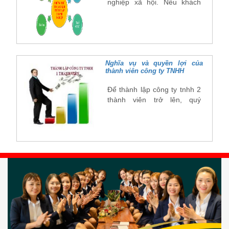
nghiệp xã hội. Nếu khách
hàng sử dụng dịch vụ thành
lập doanh nghiệp của Đại
Việt, chúng tôi sẽ soạn thảo
hồ sơ và chuyển khách hàng
ký để thành lập doanh
nghiệp.
Nghĩa vụ và quyền lợi của
thành viên công ty TNHH
Để thành lập công ty tnhh 2
thành viên trở lên, quý
khách cần hiểu rõ quyền lợi
và nghĩa vụ của thành viên
công ty tnhh nhằm tránh
những rủi ro và thiệt thòi về
sau.