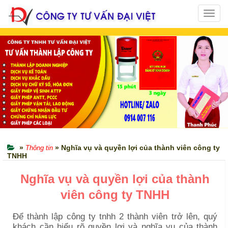
Toggl
navig
»
» Nghĩa vụ và quyền lợi của thành viên công ty
Thông tin
TNHH
Nghĩa vụ và quyền lợi của thành
viên công ty TNHH
Để thành lập công ty tnhh 2 thành viên trở lên, quý
khách cần hiểu rõ quyền lợi và nghĩa vụ của thành