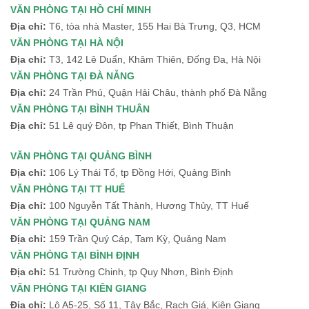
VĂN PHÒNG TẠI HỒ CHÍ MINH
Địa chỉ:
T6, tòa nhà Master, 155 Hai Bà Trưng, Q3, HCM
VĂN PHÒNG TẠI HÀ NỘI
Địa chỉ:
T3, 142 Lê Duẩn, Khâm Thiên, Đống Đa, Hà Nội
VĂN PHÒNG TẠI ĐÀ NẴNG
Địa chỉ:
24 Trần Phú, Quận Hải Châu, thành phố Đà Nẵng
VĂN PHÒNG TẠI BÌNH THUÂN
Địa chỉ:
51 Lê quý Đôn, tp Phan Thiết, Bình Thuận
VĂN PHÒNG TẠI QUẢNG BÌNH
Địa chỉ:
106 Lý Thái Tổ, tp Đồng Hới, Quảng Bình
VĂN PHÒNG TẠI TT HUẾ
Địa chỉ:
100 Nguyễn Tất Thành, Hương Thủy, TT Huế
VĂN PHÒNG TẠI QUẢNG NAM
Địa chỉ:
159 Trần Quý Cáp, Tam Kỳ, Quảng Nam
VĂN PHÒNG TẠI BÌNH ĐỊNH
Địa chỉ:
51 Trường Chinh, tp Quy Nhơn, Bình Định
VĂN PHÒNG TẠI KIÊN GIANG
Địa chỉ:
Lô A5-25, Số 11, Tây Bắc, Rạch Giá, Kiên Giang