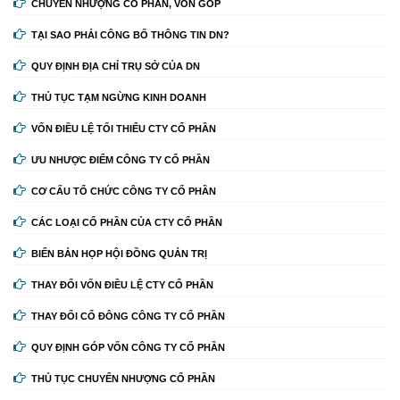
CHUYỂN NHƯỢNG CỔ PHẦN, VỐN GÓP
TẠI SAO PHẢI CÔNG BỐ THÔNG TIN DN?
QUY ĐỊNH ĐỊA CHỈ TRỤ SỞ CỦA DN
THỦ TỤC TẠM NGỪNG KINH DOANH
VỐN ĐIỀU LỆ TỐI THIỂU CTY CỔ PHẦN
ƯU NHƯỢC ĐIỂM CÔNG TY CỔ PHẦN
CƠ CẤU TỔ CHỨC CÔNG TY CỔ PHẦN
CÁC LOẠI CỔ PHẦN CỦA CTY CỔ PHẦN
BIỂN BẢN HỌP HỘI ĐỒNG QUẢN TRỊ
THAY ĐỔI VỐN ĐIỀU LỆ CTY CỔ PHẦN
THAY ĐỔI CỔ ĐÔNG CÔNG TY CỔ PHẦN
QUY ĐỊNH GÓP VỐN CÔNG TY CỔ PHẦN
THỦ TỤC CHUYỂN NHƯỢNG CỔ PHẦN