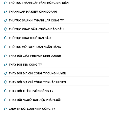
THỦ TỤC THÀNH LẬP VĂN PHÒNG ĐẠI DIỆN
THÀNH LẬP ĐỊA ĐIỂM KINH DOANH
THỦ TỤC SAU KHI THÀNH LẬP CÔNG TY
THỦ TỤC KHẮC DẤU - THÔNG BÁO DẤU
THỦ TỤC KHAI THUẾ BAN ĐẦU
THỦ TỤC MỞ TÀI KHOẢN NGÂN HÀNG
THAY ĐỔI GIẤY PHÉP ĐK KINH DOANH
THAY ĐỔI TÊN CÔNG TY
THAY ĐỔI ĐỊA CHỈ CÔNG TY CÙNG HUYỆN
THAY ĐỔI ĐỊA CHỈ CÔNG TY KHÁC HUYỆN
THAY ĐỔI THÀNH VIÊN CÔNG TY
THAY ĐỔI NGƯỜI ĐẠI DIỆN PHÁP LUẬT
CHUYỂN ĐỔI LOẠI HÌNH CÔNG TY