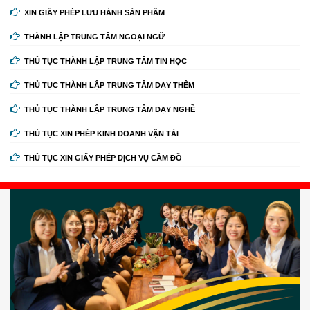
XIN GIẤY PHÉP LƯU HÀNH SẢN PHẨM
THÀNH LẬP TRUNG TÂM NGOẠI NGỮ
THỦ TỤC THÀNH LẬP TRUNG TÂM TIN HỌC
THỦ TỤC THÀNH LẬP TRUNG TÂM DẠY THÊM
THỦ TỤC THÀNH LẬP TRUNG TÂM DẠY NGHỀ
THỦ TỤC XIN PHÉP KINH DOANH VẬN TẢI
THỦ TỤC XIN GIẤY PHÉP DỊCH VỤ CẦM ĐỒ