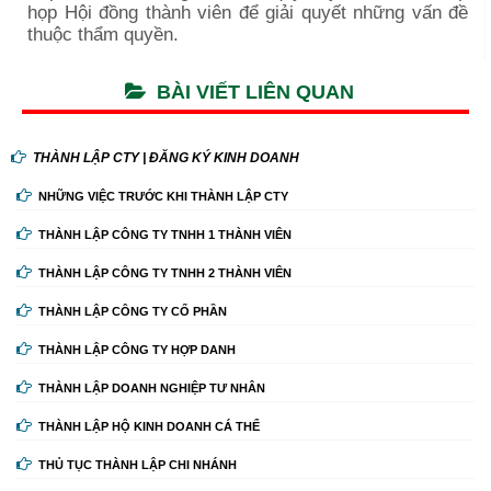
họp Hội đồng thành viên để giải quyết những vấn đề
thuộc thẩm quyền.
BÀI VIẾT LIÊN QUAN
THÀNH LẬP CTY | ĐĂNG KÝ KINH DOANH
NHỮNG VIỆC TRƯỚC KHI THÀNH LẬP CTY
THÀNH LẬP CÔNG TY TNHH 1 THÀNH VIÊN
THÀNH LẬP CÔNG TY TNHH 2 THÀNH VIÊN
THÀNH LẬP CÔNG TY CỔ PHẦN
THÀNH LẬP CÔNG TY HỢP DANH
THÀNH LẬP DOANH NGHIỆP TƯ NHÂN
THÀNH LẬP HỘ KINH DOANH CÁ THỂ
THỦ TỤC THÀNH LẬP CHI NHÁNH