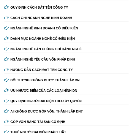
QUY ĐỊNH CÁCH ĐẶT TÊN CÔNG TY
CÁCH GHI NGÀNH NGHỀ KINH DOANH
NGÀNH NGHỀ KINH DOANH CÓ ĐIỀU KIỆN
DANH MỤC NGÀNH NGHỀ CÓ ĐIỀU KIỆN
NGÀNH NGHỀ CẦN CHỨNG CHỈ HÀNH NGHỀ
NGÀNH NGHỀ YÊU CẦU VỐN PHÁP ĐỊNH
HƯỚNG DẪN CÁCH ĐẶT TÊN CÔNG TY
ĐỐI TƯỢNG KHÔNG ĐƯỢC THÀNH LẬP DN
ƯU NHƯỢC ĐIỂM CỦA CÁC LOẠI HÌNH DN
QUY ĐỊNH NGƯỜI ĐẠI DIỆN THEO ỦY QUYỀN
AI KHÔNG ĐƯỢC GÓP VỐN, THÀNH LẬP DN?
GÓP VỐN BẰNG TÀI SẢN CỐ ĐỊNH
THUÊ NGƯỜI ĐẠI DIỆN PHÁP LUẬT