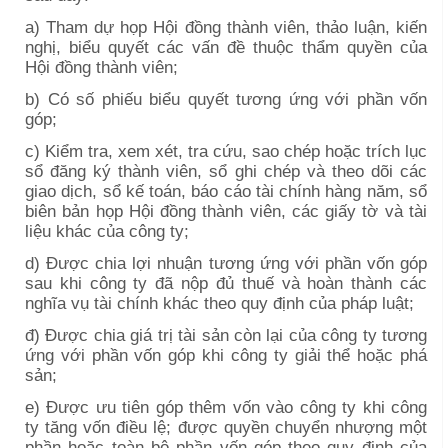
a) Tham dự họp Hội đồng thành viên, thảo luận, kiến
nghị, biểu quyết các vấn đề thuộc thẩm quyền của
Hội đồng thành viên;
b) Có số phiếu biểu quyết tương ứng với phần vốn
góp;
c) Kiểm tra, xem xét, tra cứu, sao chép hoặc trích lục
sổ đăng ký thành viên, sổ ghi chép và theo dõi các
giao dịch, sổ kế toán, báo cáo tài chính hàng năm, sổ
biên bản họp Hội đồng thành viên, các giấy tờ và tài
liệu khác của công ty;
d) Được chia lợi nhuận tương ứng với phần vốn góp
sau khi công ty đã nộp đủ thuế và hoàn thành các
nghĩa vụ tài chính khác theo quy định của pháp luật;
đ) Được chia giá trị tài sản còn lại của công ty tương
ứng với phần vốn góp khi công ty giải thể hoặc phá
sản;
e) Được ưu tiên góp thêm vốn vào công ty khi công
ty tăng vốn điều lệ; được quyền chuyển nhượng một
phần hoặc toàn bộ phần vốn góp theo quy định của