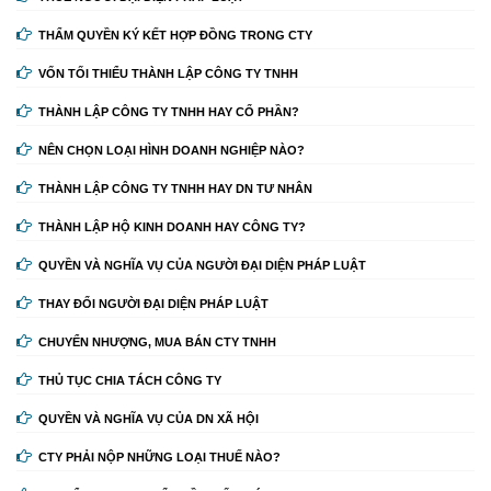
THẨM QUYỀN KÝ KẾT HỢP ĐỒNG TRONG CTY
VỐN TỐI THIỂU THÀNH LẬP CÔNG TY TNHH
THÀNH LẬP CÔNG TY TNHH HAY CỔ PHẦN?
NÊN CHỌN LOẠI HÌNH DOANH NGHIỆP NÀO?
THÀNH LẬP CÔNG TY TNHH HAY DN TƯ NHÂN
THÀNH LẬP HỘ KINH DOANH HAY CÔNG TY?
QUYỀN VÀ NGHĨA VỤ CỦA NGƯỜI ĐẠI DIỆN PHÁP LUẬT
THAY ĐỔI NGƯỜI ĐẠI DIỆN PHÁP LUẬT
CHUYỂN NHƯỢNG, MUA BÁN CTY TNHH
THỦ TỤC CHIA TÁCH CÔNG TY
QUYỀN VÀ NGHĨA VỤ CỦA DN XÃ HỘI
CTY PHẢI NỘP NHỮNG LOẠI THUẾ NÀO?