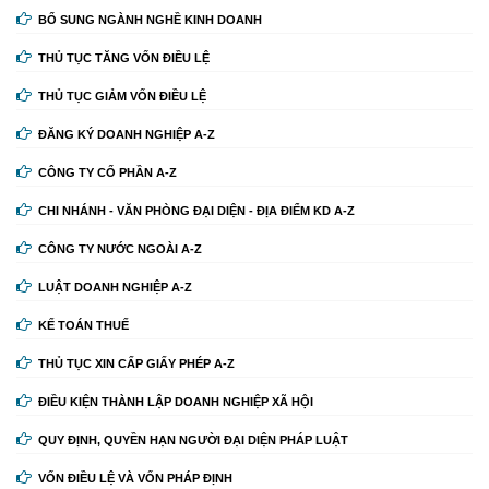
BỔ SUNG NGÀNH NGHỀ KINH DOANH
THỦ TỤC TĂNG VỐN ĐIỀU LỆ
THỦ TỤC GIẢM VỐN ĐIỀU LỆ
ĐĂNG KÝ DOANH NGHIỆP A-Z
CÔNG TY CỔ PHẦN A-Z
CHI NHÁNH - VĂN PHÒNG ĐẠI DIỆN - ĐỊA ĐIỂM KD A-Z
CÔNG TY NƯỚC NGOÀI A-Z
LUẬT DOANH NGHIỆP A-Z
KẾ TOÁN THUẾ
THỦ TỤC XIN CẤP GIẤY PHÉP A-Z
ĐIỀU KIỆN THÀNH LẬP DOANH NGHIỆP XÃ HỘI
QUY ĐỊNH, QUYỀN HẠN NGƯỜI ĐẠI DIỆN PHÁP LUẬT
VỐN ĐIỀU LỆ VÀ VỐN PHÁP ĐỊNH