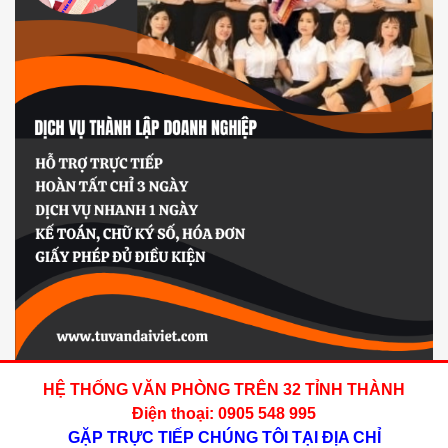
HỆ THỐNG VĂN PHÒNG TRÊN 32 TỈNH THÀNH
Điện thoại: 0905 548 995
GẶP TRỰC TIẾP CHÚNG TÔI TẠI ĐỊA CHỈ