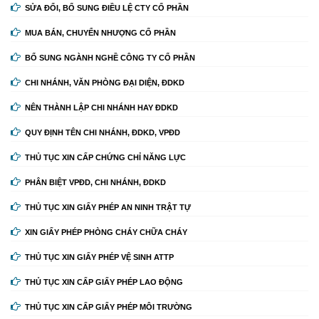
SỬA ĐỔI, BỔ SUNG ĐIỀU LỆ CTY CỔ PHẦN
MUA BÁN, CHUYỂN NHƯỢNG CỔ PHẦN
BỔ SUNG NGÀNH NGHỀ CÔNG TY CỔ PHẦN
CHI NHÁNH, VĂN PHÒNG ĐẠI DIỆN, ĐDKD
NÊN THÀNH LẬP CHI NHÁNH HAY ĐDKD
QUY ĐỊNH TÊN CHI NHÁNH, ĐDKD, VPĐD
THỦ TỤC XIN CẤP CHỨNG CHỈ NĂNG LỰC
PHÂN BIỆT VPĐD, CHI NHÁNH, ĐDKD
THỦ TỤC XIN GIẤY PHÉP AN NINH TRẬT TỰ
XIN GIẤY PHÉP PHÒNG CHÁY CHỮA CHÁY
THỦ TỤC XIN GIẤY PHÉP VỆ SINH ATTP
THỦ TỤC XIN CẤP GIẤY PHÉP LAO ĐỘNG
THỦ TỤC XIN CẤP GIẤY PHÉP MÔI TRƯỜNG