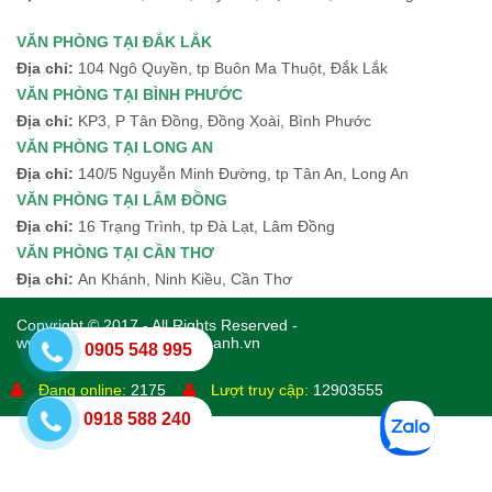
VĂN PHÒNG TẠI ĐẮK LẮK
Địa chỉ:
104 Ngô Quyền, tp Buôn Ma Thuột, Đắk Lắk
VĂN PHÒNG TẠI BÌNH PHƯỚC
Địa chỉ:
KP3, P Tân Đồng, Đồng Xoài, Bình Phước
VĂN PHÒNG TẠI LONG AN
Địa chỉ:
140/5 Nguyễn Minh Đường, tp Tân An, Long An
VĂN PHÒNG TẠI LÂM ĐỒNG
Địa chỉ:
16 Trạng Trình, tp Đà Lạt, Lâm Đồng
VĂN PHÒNG TẠI CẦN THƠ
Địa chỉ:
An Khánh, Ninh Kiều, Cần Thơ
Copyright © 2017 - All Rights Reserved -
www.giayphepdangkykinhdoanh.vn
0905 548 995
Đang online:
2175
Lượt truy cập:
12903555
0918 588 240