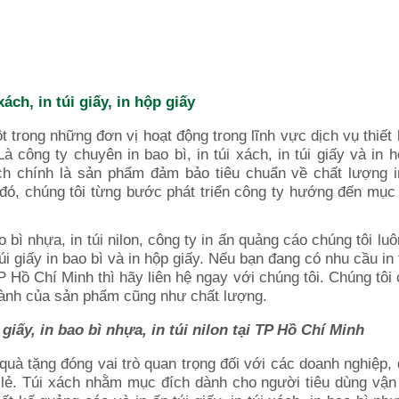
ách, in túi giấy, in hộp giấy
t trong những đơn vị hoạt động trong lĩnh vực dịch vụ thiết 
à công ty chuyên in bao bì, in túi xách, in túi giấy và in h
ách chính là sản phẩm đảm bảo tiêu chuẩn về chất lượng 
đó, chúng tôi từng bước phát triển công ty hướng đến mục 
 bì nhựa, in túi nilon, công ty in ấn quảng cáo chúng tôi luô
túi giấy in bao bì và in hộp giấy. Nếu bạn đang có nhu cầu in t
i TP Hồ Chí Minh thì hãy liên hệ ngay với chúng tôi. Chúng tôi
thành của sản phẩm cũng như chất lượng.
i giấy, in bao bì nhựa, in túi nilon tại TP Hồ Chí Minh
túi quà tặng đóng vai trò quan trọng đối với các doanh nghiệp, 
lẻ. Túi xách nhằm mục đích dành cho người tiêu dùng vận