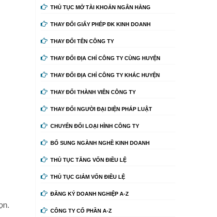
THỦ TỤC MỞ TÀI KHOẢN NGÂN HÀNG
THAY ĐỔI GIẤY PHÉP ĐK KINH DOANH
THAY ĐỔI TÊN CÔNG TY
THAY ĐỔI ĐỊA CHỈ CÔNG TY CÙNG HUYỆN
THAY ĐỔI ĐỊA CHỈ CÔNG TY KHÁC HUYỆN
THAY ĐỔI THÀNH VIÊN CÔNG TY
THAY ĐỔI NGƯỜI ĐẠI DIỆN PHÁP LUẬT
CHUYỂN ĐỔI LOẠI HÌNH CÔNG TY
BỔ SUNG NGÀNH NGHỀ KINH DOANH
THỦ TỤC TĂNG VỐN ĐIỀU LỆ
THỦ TỤC GIẢM VỐN ĐIỀU LỆ
ĐĂNG KÝ DOANH NGHIỆP A-Z
ọn.
CÔNG TY CỔ PHẦN A-Z