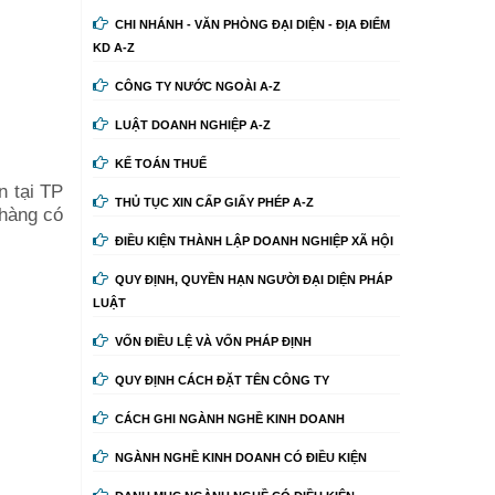
CHI NHÁNH - VĂN PHÒNG ĐẠI DIỆN - ĐỊA ĐIỂM
KD A-Z
CÔNG TY NƯỚC NGOÀI A-Z
LUẬT DOANH NGHIỆP A-Z
KẾ TOÁN THUẾ
n tại TP
THỦ TỤC XIN CẤP GIẤY PHÉP A-Z
 hàng có
ĐIỀU KIỆN THÀNH LẬP DOANH NGHIỆP XÃ HỘI
QUY ĐỊNH, QUYỀN HẠN NGƯỜI ĐẠI DIỆN PHÁP
LUẬT
VỐN ĐIỀU LỆ VÀ VỐN PHÁP ĐỊNH
QUY ĐỊNH CÁCH ĐẶT TÊN CÔNG TY
CÁCH GHI NGÀNH NGHỀ KINH DOANH
NGÀNH NGHỀ KINH DOANH CÓ ĐIỀU KIỆN