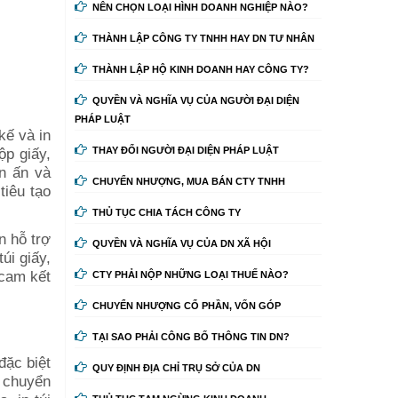
NÊN CHỌN LOẠI HÌNH DOANH NGHIỆP NÀO?
THÀNH LẬP CÔNG TY TNHH HAY DN TƯ NHÂN
THÀNH LẬP HỘ KINH DOANH HAY CÔNG TY?
QUYỀN VÀ NGHĨA VỤ CỦA NGƯỜI ĐẠI DIỆN
PHÁP LUẬT
kế và in
ộp giấy,
THAY ĐỔI NGƯỜI ĐẠI DIỆN PHÁP LUẬT
in ấn và
CHUYỂN NHƯỢNG, MUA BÁN CTY TNHH
tiêu tạo
THỦ TỤC CHIA TÁCH CÔNG TY
n hỗ trợ
QUYỀN VÀ NGHĨA VỤ CỦA DN XÃ HỘI
úi giấy,
 cam kết
CTY PHẢI NỘP NHỮNG LOẠI THUẾ NÀO?
CHUYỂN NHƯỢNG CỔ PHẦN, VỐN GÓP
TẠI SAO PHẢI CÔNG BỐ THÔNG TIN DN?
đặc biệt
QUY ĐỊNH ĐỊA CHỈ TRỤ SỞ CỦA DN
 chuyển