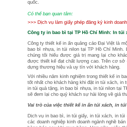
quốc.
Có thể bạn quan tâm:
>>>
Dịch vụ làm giấy phép đăng ký kinh doanh
Công ty in bao bì tại TP Hồ Chí Minh: In túi x
Công ty thiết kế
in ấn quảng cáo
Đại Việt là mộ
bao bì nhựa, in túi nilon tại TP Hồ Chí Minh. L
chúng tôi hiểu được giá trị mang lại cho kh
được thiết kế đạt chất lượng cao. Trên cơ sở 
dựng thương hiệu và uy tín với khách hàng.
Với nhiều năm kinh nghiệm trong thiết kế in bao
tốt nhất cho khách hàng khi đặt in túi xách, in 
in túi quà tặng, in bao bì nhựa, in túi nilon tạ
sẽ đem lại cho quý khách sự hài lòng về giá 
Vai trò của việc thiết kế in ấn túi xách, in tú
Dịch vụ in bao bì, in túi giấy, in túi xách, in 
các doanh nghiệp kinh doanh ngành nghề bán 