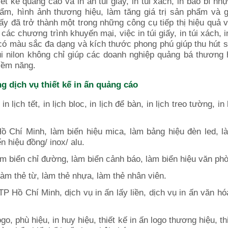
iết kế
quảng cáo và
in ấn túi giấy, in túi xách, in bao bì nhự
ẩm, hình ảnh thương hiệu, làm tăng giá trị sản phẩm và 
ấy đã trở thành một trong những công cụ tiếp thị hiệu quả v
ác chương trình khuyến mại, việc in túi giấy, in túi xách, i
có màu sắc đa dạng và kích thước phong phú giúp thu hút 
túi nilon không chỉ giúp các doanh nghiệp quảng bá thương
iềm năng.
g dịch vụ thiết kế in ấn quảng cáo
lịch tết, in lịch bloc, in lịch để bàn, in lịch treo tường, in 
ồ Chí Minh, làm biển hiệu mica, làm bảng hiệu đèn led, 
n hiệu đồng/ inox/ alu.
m biển chỉ đường, làm biển cảnh báo, làm biển hiệu văn ph
làm thẻ từ, làm thẻ nhựa, làm thẻ nhân viên.
i TP Hồ Chí Minh, dịch vụ in ấn lấy liền, dịch vụ in ấn văn h
go, phù hiệu, in huy hiệu, thiết kế in ấn logo thương hiệu, th