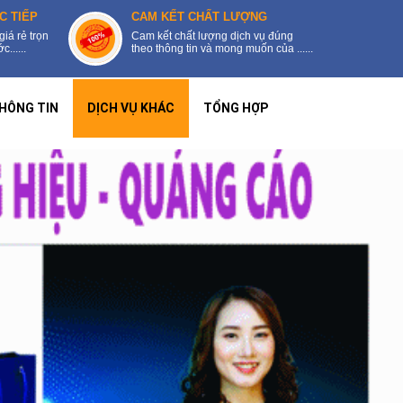
C TIẾP
CAM KẾT CHẤT LƯỢNG
giá rẻ trọn
Cam kết chất lượng dịch vụ đúng
......
theo thông tin và mong muốn của ......
HÔNG TIN
DỊCH VỤ KHÁC
TỔNG HỢP