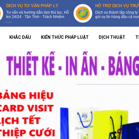
DỊCH VỤ TƯ VẤN PHÁP LÝ
HỖ TRỢ DỊCH VỤ TRỰ
Tư vấn và hướng dẫn làm thủ tục, Hỗ
Dịch vụ thành lập công ty 
trợ 24/24 · Tận Tình - Trách Nhiệm
gói uy tín hàng đầu cả nước
......
KHẮC DẤU
KIẾN THỨC PHÁP LUẬT
DỊCH THUẬT
T