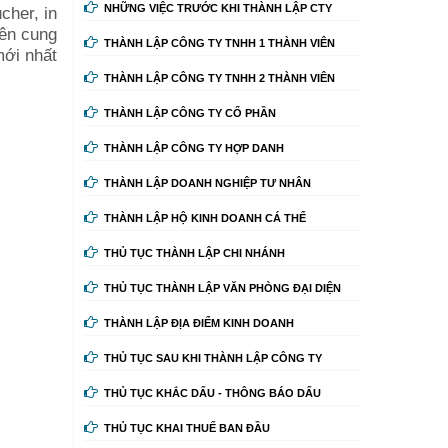
NHỮNG VIỆC TRƯỚC KHI THÀNH LẬP CTY
ucher, in
yên cung
THÀNH LẬP CÔNG TY TNHH 1 THÀNH VIÊN
mới nhất
THÀNH LẬP CÔNG TY TNHH 2 THÀNH VIÊN
THÀNH LẬP CÔNG TY CỔ PHẦN
THÀNH LẬP CÔNG TY HỢP DANH
THÀNH LẬP DOANH NGHIỆP TƯ NHÂN
THÀNH LẬP HỘ KINH DOANH CÁ THỂ
THỦ TỤC THÀNH LẬP CHI NHÁNH
THỦ TỤC THÀNH LẬP VĂN PHÒNG ĐẠI DIỆN
THÀNH LẬP ĐỊA ĐIỂM KINH DOANH
THỦ TỤC SAU KHI THÀNH LẬP CÔNG TY
THỦ TỤC KHẮC DẤU - THÔNG BÁO DẤU
THỦ TỤC KHAI THUẾ BAN ĐẦU