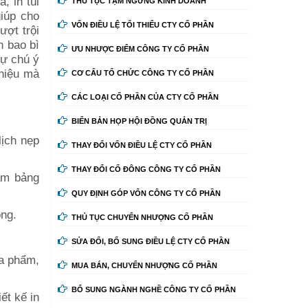
a, in túi
THỦ TỤC TẠM NGỪNG KINH DOANH
giúp cho
VỐN ĐIỀU LỆ TỐI THIỂU CTY CỔ PHẦN
ượt trội
n bao bì
ƯU NHƯỢC ĐIỂM CÔNG TY CỔ PHẦN
sự chú ý
 hiệu mà
CƠ CẤU TỔ CHỨC CÔNG TY CỔ PHẦN
CÁC LOẠI CỔ PHẦN CỦA CTY CỔ PHẦN
BIỂN BẢN HỌP HỘI ĐỒNG QUẢN TRỊ
lịch nẹp
THAY ĐỔI VỐN ĐIỀU LỆ CTY CỔ PHẦN
THAY ĐỔI CỔ ĐÔNG CÔNG TY CỔ PHẦN
làm bảng
QUY ĐỊNH GÓP VỐN CÔNG TY CỔ PHẦN
òng.
THỦ TỤC CHUYỂN NHƯỢNG CỔ PHẦN
SỬA ĐỔI, BỔ SUNG ĐIỀU LỆ CTY CỔ PHẦN
óa phẩm,
MUA BÁN, CHUYỂN NHƯỢNG CỔ PHẦN
BỔ SUNG NGÀNH NGHỀ CÔNG TY CỔ PHẦN
iết kế in