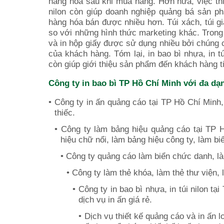
hàng hóa sau khi mua hàng. Hơn nữa, việc th
nilon còn giúp doanh nghiệp quảng bá sản ph
hàng hóa bán được nhiều hơn. Túi xách, túi gi
so với những hình thức marketing khác. Trong c
và in hộp giấy được sử dụng nhiều bởi chúng 
của khách hàng. Tóm lại, in bao bì nhựa, in 
còn giúp giới thiệu sản phẩm đến khách hàng t
Công ty in bao bì TP Hồ Chí Minh với đa dạn
• Công ty in ấn quảng cáo tại TP Hồ Chí Minh, in 
thiếc.
• Công ty làm bảng hiệu quảng cáo tại TP H
hiệu chữ nổi, làm bảng hiệu công ty, làm biể
• Công ty quảng cáo làm biển chức danh, là
• Công ty làm thẻ khóa, làm thẻ thư viện, 
• Công ty in bao bì nhựa, in túi nilon tạ
dịch vụ in ấn giá rẻ.
• Dịch vụ thiết kế
quảng cáo và
in ấn lo