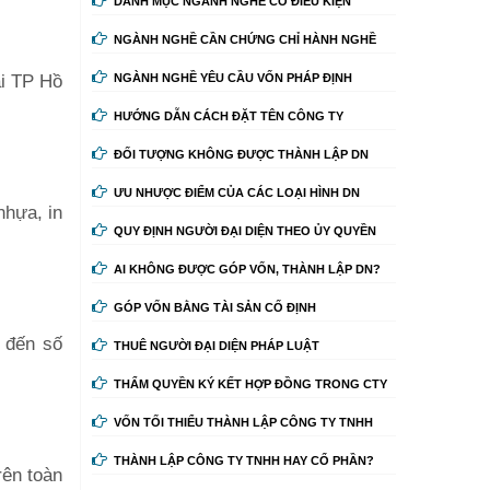
DANH MỤC NGÀNH NGHỀ CÓ ĐIỀU KIỆN
NGÀNH NGHỀ CẦN CHỨNG CHỈ HÀNH NGHỀ
ại TP Hồ
NGÀNH NGHỀ YÊU CẦU VỐN PHÁP ĐỊNH
HƯỚNG DẪN CÁCH ĐẶT TÊN CÔNG TY
ĐỐI TƯỢNG KHÔNG ĐƯỢC THÀNH LẬP DN
ƯU NHƯỢC ĐIỂM CỦA CÁC LOẠI HÌNH DN
nhựa, in
QUY ĐỊNH NGƯỜI ĐẠI DIỆN THEO ỦY QUYỀN
AI KHÔNG ĐƯỢC GÓP VỐN, THÀNH LẬP DN?
GÓP VỐN BẰNG TÀI SẢN CỐ ĐỊNH
u đến số
THUÊ NGƯỜI ĐẠI DIỆN PHÁP LUẬT
THẨM QUYỀN KÝ KẾT HỢP ĐỒNG TRONG CTY
VỐN TỐI THIỂU THÀNH LẬP CÔNG TY TNHH
THÀNH LẬP CÔNG TY TNHH HAY CỔ PHẦN?
rên toàn