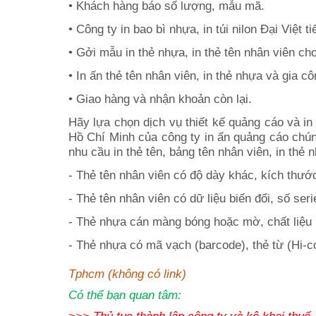
• Khách hàng báo số l
• Công ty in bao bì nhựa, in túi nilon Đại Việt t
• Gởi mẫu in thẻ nhựa, in thẻ tên nhân viên c
• In ấn thẻ tên nhân viên, in thẻ nhựa và gia cô
• Giao hàng và nhận khoản còn 
Hãy lựa chọn dịch vụ thiết kế
quảng cáo và
in 
Hồ Chí Minh của công ty in ấn quảng cáo chúng
nhu cầu in thẻ tên, bảng tên nhân viên, in th
- Thẻ tên nhân viên có độ dày khác, kích thước
- Thẻ tên nhân viên có dữ liệu biến đổi, số ser
- Thẻ nhựa cán màng bóng hoặc mờ, chất liệu n
- Thẻ nhựa có mã vạch (barcode), thẻ từ (Hi-c
Tphcm (không có link)
Có thể bạn quan tâm:
>>>
Thủ tục thành lập công ty và kê khai thuế