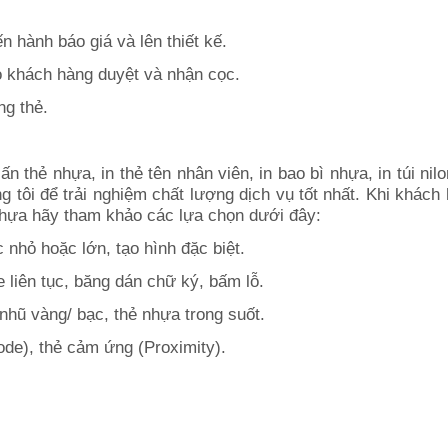
ượng, mẫu mã.
iến hành báo giá và lên thiết kế.
ho khách hàng duyệt và nhận cọc.
ng thẻ.
lại.
ấn thẻ nhựa, in thẻ tên nhân viên, in bao bì nhựa, in túi nilo
 tôi để trải nghiệm chất lượng dịch vụ tốt nhất. Khi khách
ẻ nhựa hãy tham khảo các lựa chọn dưới đây:
 nhỏ hoặc lớn, tạo hình đặc biệt.
ie liên tục, băng dán chữ ký, bấm lỗ.
hũ vàng/ bạc, thẻ nhựa trong suốt.
ode), thẻ cảm ứng (Proximity).