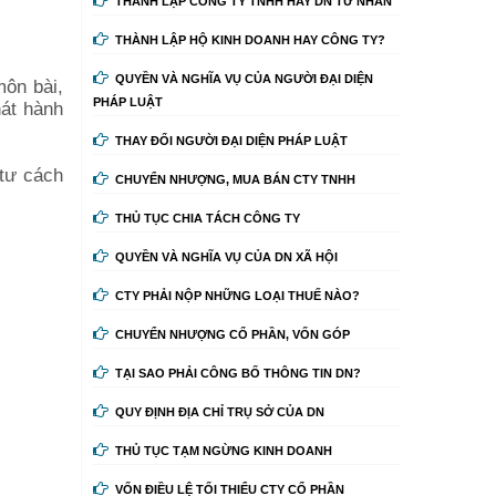
THÀNH LẬP CÔNG TY TNHH HAY DN TƯ NHÂN
THÀNH LẬP HỘ KINH DOANH HAY CÔNG TY?
QUYỀN VÀ NGHĨA VỤ CỦA NGƯỜI ĐẠI DIỆN
môn bài,
PHÁP LUẬT
hát hành
THAY ĐỔI NGƯỜI ĐẠI DIỆN PHÁP LUẬT
 tư cách
CHUYỂN NHƯỢNG, MUA BÁN CTY TNHH
THỦ TỤC CHIA TÁCH CÔNG TY
QUYỀN VÀ NGHĨA VỤ CỦA DN XÃ HỘI
CTY PHẢI NỘP NHỮNG LOẠI THUẾ NÀO?
CHUYỂN NHƯỢNG CỔ PHẦN, VỐN GÓP
TẠI SAO PHẢI CÔNG BỐ THÔNG TIN DN?
QUY ĐỊNH ĐỊA CHỈ TRỤ SỞ CỦA DN
THỦ TỤC TẠM NGỪNG KINH DOANH
VỐN ĐIỀU LỆ TỐI THIỂU CTY CỔ PHẦN