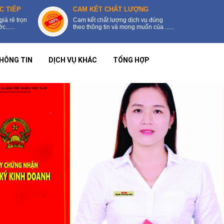
C TIẾP
CAM KẾT CHẤT LƯỢNG
giá rẻ trọn
Cam kết chất lượng dịch vụ đúng
......
theo thông tin và mong muốn của ......
HÔNG TIN
DỊCH VỤ KHÁC
TỔNG HỢP