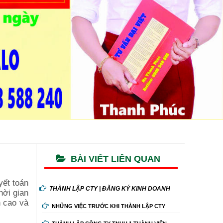
BÀI VIẾT LIÊN QUAN
yết toán
THÀNH LẬP CTY | ĐĂNG KÝ KINH DOANH
hời gian
n cao và
NHỮNG VIỆC TRƯỚC KHI THÀNH LẬP CTY