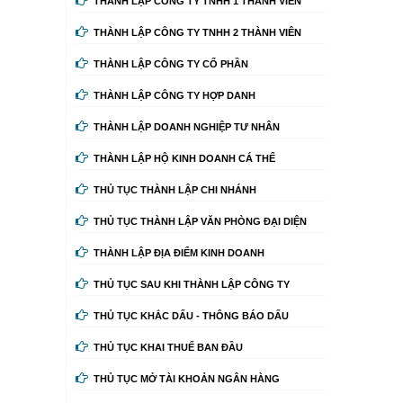
THÀNH LẬP CÔNG TY TNHH 1 THÀNH VIÊN
THÀNH LẬP CÔNG TY TNHH 2 THÀNH VIÊN
THÀNH LẬP CÔNG TY CỔ PHẦN
THÀNH LẬP CÔNG TY HỢP DANH
THÀNH LẬP DOANH NGHIỆP TƯ NHÂN
THÀNH LẬP HỘ KINH DOANH CÁ THỂ
THỦ TỤC THÀNH LẬP CHI NHÁNH
THỦ TỤC THÀNH LẬP VĂN PHÒNG ĐẠI DIỆN
THÀNH LẬP ĐỊA ĐIỂM KINH DOANH
THỦ TỤC SAU KHI THÀNH LẬP CÔNG TY
THỦ TỤC KHẮC DẤU - THÔNG BÁO DẤU
THỦ TỤC KHAI THUẾ BAN ĐẦU
THỦ TỤC MỞ TÀI KHOẢN NGÂN HÀNG