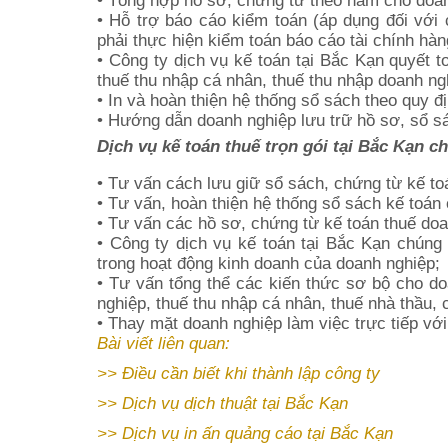
• Tổng hợp hồ sơ, chứng từ theo năm cho doa
• Hỗ trợ báo cáo kiểm toán (áp dụng đối với
phải thực hiện kiểm toán báo cáo tài chính hà
• Công ty dịch vụ kế toán tại Bắc Kạn quyết t
thuế thu nhập cá nhân, thuế thu nhập doanh ngh
• In và hoàn thiện hệ thống sổ sách theo quy đ
• Hướng dẫn doanh nghiệp lưu trữ hồ sơ, sổ s
Dịch vụ kế toán thuế trọn gói tại Bắc Kạn 
• Tư vấn cách lưu giữ sổ sách, chứng từ kế to
• Tư vấn, hoàn thiện hệ thống sổ sách kế toán
• Tư vấn các hồ sơ, chứng từ kế toán thuế doa
• Công ty dịch vụ kế toán tại Bắc Kạn chúng t
trong hoạt động kinh doanh của doanh nghiệp;
• Tư vấn tổng thể các kiến thức sơ bộ cho doa
nghiệp, thuế thu nhập cá nhân, thuế nhà thầu, c
• Thay mặt doanh nghiệp làm việc trực tiếp với
Bài viết liên quan:
>>
Điều cần biết khi thành lập công ty
>>
Dịch vụ dịch thuật tại Bắc Kạn
>>
Dịch vụ in ấn quảng cáo tại Bắc Kạn