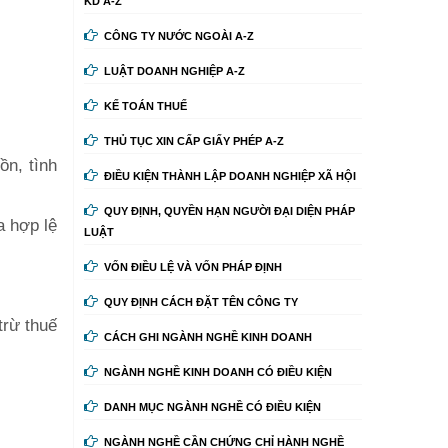
KD A-Z
CÔNG TY NƯỚC NGOÀI A-Z
LUẬT DOANH NGHIỆP A-Z
KẾ TOÁN THUẾ
THỦ TỤC XIN CẤP GIẤY PHÉP A-Z
ồn, tình
ĐIỀU KIỆN THÀNH LẬP DOANH NGHIỆP XÃ HỘI
QUY ĐỊNH, QUYỀN HẠN NGƯỜI ĐẠI DIỆN PHÁP
a hợp lệ
LUẬT
VỐN ĐIỀU LỆ VÀ VỐN PHÁP ĐỊNH
QUY ĐỊNH CÁCH ĐẶT TÊN CÔNG TY
trừ thuế
CÁCH GHI NGÀNH NGHỀ KINH DOANH
NGÀNH NGHỀ KINH DOANH CÓ ĐIỀU KIỆN
DANH MỤC NGÀNH NGHỀ CÓ ĐIỀU KIỆN
NGÀNH NGHỀ CẦN CHỨNG CHỈ HÀNH NGHỀ