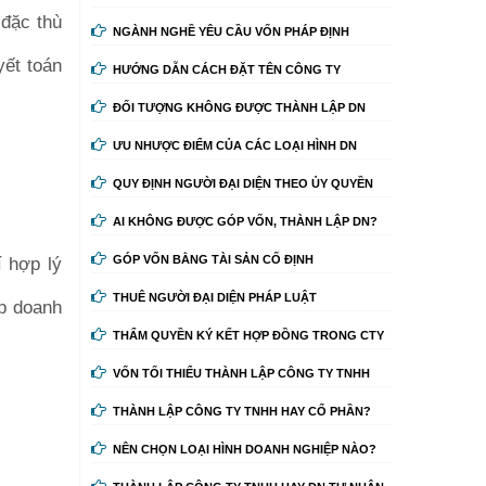
 đặc thù
NGÀNH NGHỀ YÊU CẦU VỐN PHÁP ĐỊNH
yết toán
HƯỚNG DẪN CÁCH ĐẶT TÊN CÔNG TY
ĐỐI TƯỢNG KHÔNG ĐƯỢC THÀNH LẬP DN
ƯU NHƯỢC ĐIỂM CỦA CÁC LOẠI HÌNH DN
QUY ĐỊNH NGƯỜI ĐẠI DIỆN THEO ỦY QUYỀN
AI KHÔNG ĐƯỢC GÓP VỐN, THÀNH LẬP DN?
í hợp lý
GÓP VỐN BẰNG TÀI SẢN CỐ ĐỊNH
THUÊ NGƯỜI ĐẠI DIỆN PHÁP LUẬT
ập doanh
THẨM QUYỀN KÝ KẾT HỢP ĐỒNG TRONG CTY
VỐN TỐI THIỂU THÀNH LẬP CÔNG TY TNHH
THÀNH LẬP CÔNG TY TNHH HAY CỔ PHẦN?
NÊN CHỌN LOẠI HÌNH DOANH NGHIỆP NÀO?