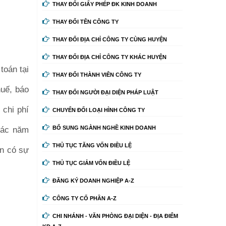
THAY ĐỔI GIẤY PHÉP ĐK KINH DOANH
THAY ĐỔI TÊN CÔNG TY
THAY ĐỔI ĐỊA CHỈ CÔNG TY CÙNG HUYỆN
THAY ĐỔI ĐỊA CHỈ CÔNG TY KHÁC HUYỆN
toán tại
THAY ĐỔI THÀNH VIÊN CÔNG TY
huế, báo
THAY ĐỔI NGƯỜI ĐẠI DIỆN PHÁP LUẬT
 chi phí
CHUYỂN ĐỔI LOẠI HÌNH CÔNG TY
 các năm
BỔ SUNG NGÀNH NGHỀ KINH DOANH
THỦ TỤC TĂNG VỐN ĐIỀU LỆ
ần có sự
THỦ TỤC GIẢM VỐN ĐIỀU LỆ
ĐĂNG KÝ DOANH NGHIỆP A-Z
CÔNG TY CỔ PHẦN A-Z
CHI NHÁNH - VĂN PHÒNG ĐẠI DIỆN - ĐỊA ĐIỂM