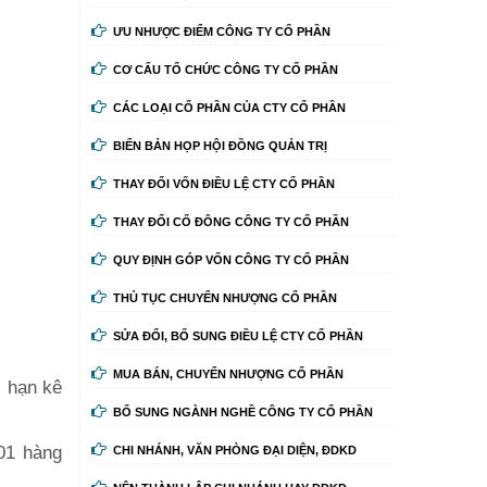
ƯU NHƯỢC ĐIỂM CÔNG TY CỔ PHẦN
CƠ CẤU TỔ CHỨC CÔNG TY CỔ PHẦN
CÁC LOẠI CỔ PHẦN CỦA CTY CỔ PHẦN
BIỂN BẢN HỌP HỘI ĐỒNG QUẢN TRỊ
THAY ĐỔI VỐN ĐIỀU LỆ CTY CỔ PHẦN
THAY ĐỔI CỔ ĐÔNG CÔNG TY CỔ PHẦN
QUY ĐỊNH GÓP VỐN CÔNG TY CỔ PHẦN
THỦ TỤC CHUYỂN NHƯỢNG CỔ PHẦN
SỬA ĐỔI, BỔ SUNG ĐIỀU LỆ CTY CỔ PHẦN
MUA BÁN, CHUYỂN NHƯỢNG CỔ PHẦN
i hạn kê
BỔ SUNG NGÀNH NGHỀ CÔNG TY CỔ PHẦN
 01 hàng
CHI NHÁNH, VĂN PHÒNG ĐẠI DIỆN, ĐDKD