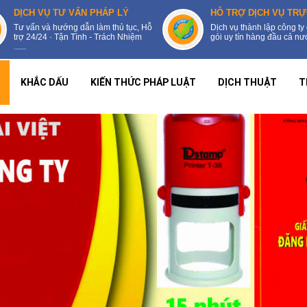
DỊCH VỤ TƯ VẤN PHÁP LÝ
HỖ TRỢ DỊCH VỤ TRỰ
Tư vấn và hướng dẫn làm thủ tục, Hỗ
Dịch vụ thành lập công ty 
trợ 24/24 · Tận Tình - Trách Nhiệm
gói uy tín hàng đầu cả nước
......
KHẮC DẤU
KIẾN THỨC PHÁP LUẬT
DỊCH THUẬT
T