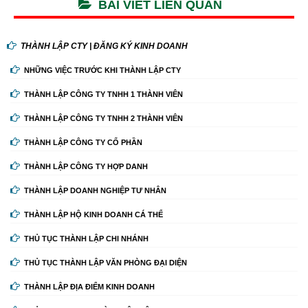
BÀI VIẾT LIÊN QUAN
THÀNH LẬP CTY | ĐĂNG KÝ KINH DOANH
NHỮNG VIỆC TRƯỚC KHI THÀNH LẬP CTY
THÀNH LẬP CÔNG TY TNHH 1 THÀNH VIÊN
THÀNH LẬP CÔNG TY TNHH 2 THÀNH VIÊN
THÀNH LẬP CÔNG TY CỔ PHẦN
THÀNH LẬP CÔNG TY HỢP DANH
THÀNH LẬP DOANH NGHIỆP TƯ NHÂN
THÀNH LẬP HỘ KINH DOANH CÁ THỂ
THỦ TỤC THÀNH LẬP CHI NHÁNH
THỦ TỤC THÀNH LẬP VĂN PHÒNG ĐẠI DIỆN
THÀNH LẬP ĐỊA ĐIỂM KINH DOANH