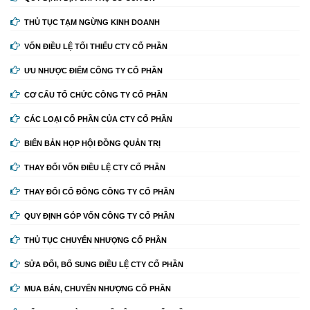
THỦ TỤC TẠM NGỪNG KINH DOANH
VỐN ĐIỀU LỆ TỐI THIỂU CTY CỔ PHẦN
ƯU NHƯỢC ĐIỂM CÔNG TY CỔ PHẦN
CƠ CẤU TỔ CHỨC CÔNG TY CỔ PHẦN
CÁC LOẠI CỔ PHẦN CỦA CTY CỔ PHẦN
BIỂN BẢN HỌP HỘI ĐỒNG QUẢN TRỊ
THAY ĐỔI VỐN ĐIỀU LỆ CTY CỔ PHẦN
THAY ĐỔI CỔ ĐÔNG CÔNG TY CỔ PHẦN
QUY ĐỊNH GÓP VỐN CÔNG TY CỔ PHẦN
THỦ TỤC CHUYỂN NHƯỢNG CỔ PHẦN
SỬA ĐỔI, BỔ SUNG ĐIỀU LỆ CTY CỔ PHẦN
MUA BÁN, CHUYỂN NHƯỢNG CỔ PHẦN