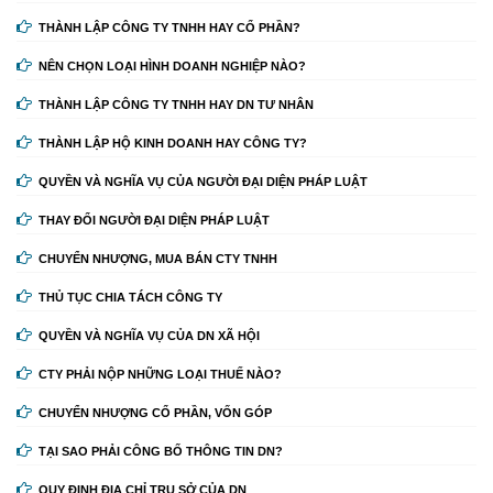
THÀNH LẬP CÔNG TY TNHH HAY CỔ PHẦN?
NÊN CHỌN LOẠI HÌNH DOANH NGHIỆP NÀO?
THÀNH LẬP CÔNG TY TNHH HAY DN TƯ NHÂN
THÀNH LẬP HỘ KINH DOANH HAY CÔNG TY?
QUYỀN VÀ NGHĨA VỤ CỦA NGƯỜI ĐẠI DIỆN PHÁP LUẬT
THAY ĐỔI NGƯỜI ĐẠI DIỆN PHÁP LUẬT
CHUYỂN NHƯỢNG, MUA BÁN CTY TNHH
THỦ TỤC CHIA TÁCH CÔNG TY
QUYỀN VÀ NGHĨA VỤ CỦA DN XÃ HỘI
CTY PHẢI NỘP NHỮNG LOẠI THUẾ NÀO?
CHUYỂN NHƯỢNG CỔ PHẦN, VỐN GÓP
TẠI SAO PHẢI CÔNG BỐ THÔNG TIN DN?
QUY ĐỊNH ĐỊA CHỈ TRỤ SỞ CỦA DN