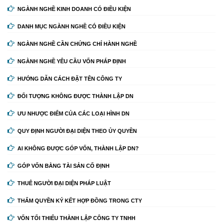
NGÀNH NGHỀ KINH DOANH CÓ ĐIỀU KIỆN
DANH MỤC NGÀNH NGHỀ CÓ ĐIỀU KIỆN
NGÀNH NGHỀ CẦN CHỨNG CHỈ HÀNH NGHỀ
NGÀNH NGHỀ YÊU CẦU VỐN PHÁP ĐỊNH
HƯỚNG DẪN CÁCH ĐẶT TÊN CÔNG TY
ĐỐI TƯỢNG KHÔNG ĐƯỢC THÀNH LẬP DN
ƯU NHƯỢC ĐIỂM CỦA CÁC LOẠI HÌNH DN
QUY ĐỊNH NGƯỜI ĐẠI DIỆN THEO ỦY QUYỀN
AI KHÔNG ĐƯỢC GÓP VỐN, THÀNH LẬP DN?
GÓP VỐN BẰNG TÀI SẢN CỐ ĐỊNH
THUÊ NGƯỜI ĐẠI DIỆN PHÁP LUẬT
THẨM QUYỀN KÝ KẾT HỢP ĐỒNG TRONG CTY
VỐN TỐI THIỂU THÀNH LẬP CÔNG TY TNHH