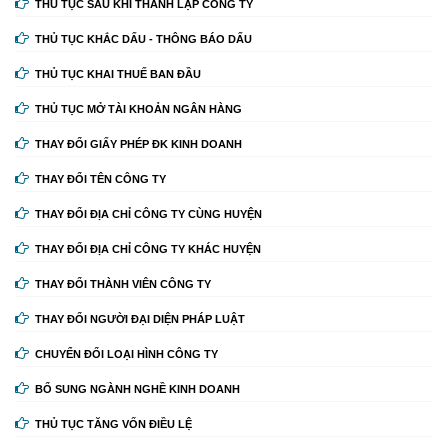
THỦ TỤC SAU KHI THÀNH LẬP CÔNG TY
THỦ TỤC KHẮC DẤU - THÔNG BÁO DẤU
THỦ TỤC KHAI THUẾ BAN ĐẦU
THỦ TỤC MỞ TÀI KHOẢN NGÂN HÀNG
THAY ĐỔI GIẤY PHÉP ĐK KINH DOANH
THAY ĐỔI TÊN CÔNG TY
THAY ĐỔI ĐỊA CHỈ CÔNG TY CÙNG HUYỆN
THAY ĐỔI ĐỊA CHỈ CÔNG TY KHÁC HUYỆN
THAY ĐỔI THÀNH VIÊN CÔNG TY
THAY ĐỔI NGƯỜI ĐẠI DIỆN PHÁP LUẬT
CHUYỂN ĐỔI LOẠI HÌNH CÔNG TY
BỔ SUNG NGÀNH NGHỀ KINH DOANH
THỦ TỤC TĂNG VỐN ĐIỀU LỆ