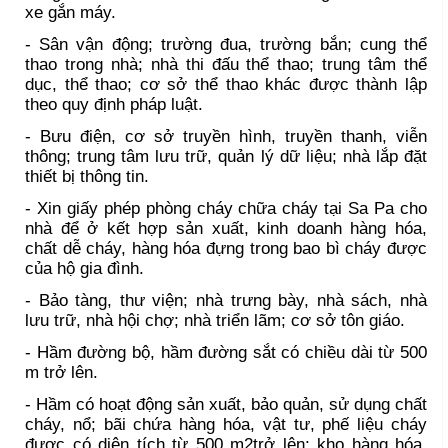
xe gắn máy.
- Sân vận động; trường đua, trường bắn; cung thể
thao trong nhà; nhà thi đấu thể thao; trung tâm thể
dục, thể thao; cơ sở thể thao khác được thành lập
theo quy định pháp luật.
- Bưu điện, cơ sở truyền hình, truyền thanh, viễn
thông; trung tâm lưu trữ, quản lý dữ liệu; nhà lắp đặt
thiết bị thông tin.
- Xin giấy phép phòng cháy chữa cháy tại Sa Pa cho
nhà để ở kết hợp sản xuất, kinh doanh hàng hóa,
chất dễ cháy, hàng hóa đựng trong bao bì cháy được
của hộ gia đình.
- Bảo tàng, thư viện; nhà trưng bày, nhà sách, nhà
lưu trữ, nhà hội chợ; nhà triển lãm; cơ sở tôn giáo.
- Hầm đường bộ, hầm đường sắt có chiều dài từ 500
m trở lên.
- Hầm có hoạt động sản xuất, bảo quản, sử dụng chất
cháy, nổ; bãi chứa hàng hóa, vật tư, phế liệu cháy
được có diện tích từ 500 m2trở lên; kho hàng hóa,