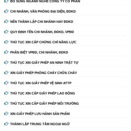
BỔ SUNG NGÀNH NGHỀ CÔNG TY CỔ PHẦN
CHI NHÁNH, VĂN PHÒNG ĐẠI DIỆN, ĐDKD
NÊN THÀNH LẬP CHI NHÁNH HAY ĐDKD
QUY ĐỊNH TÊN CHI NHÁNH, ĐDKD, VPĐD
THỦ TỤC XIN CẤP CHỨNG CHỈ NĂNG LỰC
PHÂN BIỆT VPĐD, CHI NHÁNH, ĐDKD
THỦ TỤC XIN GIẤY PHÉP AN NINH TRẬT TỰ
XIN GIẤY PHÉP PHÒNG CHÁY CHỮA CHÁY
THỦ TỤC XIN GIẤY PHÉP VỆ SINH ATTP
THỦ TỤC XIN CẤP GIẤY PHÉP LAO ĐỘNG
THỦ TỤC XIN CẤP GIẤY PHÉP MÔI TRƯỜNG
XIN GIẤY PHÉP LƯU HÀNH SẢN PHẨM
THÀNH LẬP TRUNG TÂM NGOẠI NGỮ