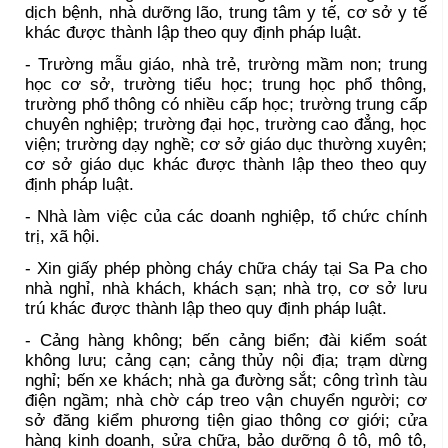
dịch bệnh, nhà dưỡng lão, trung tâm y tế, cơ sở y tế
khác được thành lập theo quy định pháp luật.
- Trường mẫu giáo, nhà trẻ, trường mầm non; trung
học cơ sở, trường tiểu học; trung học phổ thông,
trường phổ thông có nhiều cấp học; trường trung cấp
chuyên nghiệp; trường đại học, trường cao đẳng, học
viện; trường dạy nghề; cơ sở giáo dục thường xuyên;
cơ sở giáo dục khác được thành lập theo theo quy
định pháp luật.
- Nhà làm việc của các doanh nghiệp, tổ chức chính
trị, xã hội.
- Xin giấy phép phòng cháy chữa cháy tại Sa Pa cho
nhà nghỉ, nhà khách, khách sạn; nhà trọ, cơ sở lưu
trú khác được thành lập theo quy định pháp luật.
- Cảng hàng không; bến cảng biển; đài kiểm soát
không lưu; cảng cạn; cảng thủy nội địa; trạm dừng
nghỉ; bến xe khách; nhà ga đường sắt; công trình tàu
điện ngầm; nhà chờ cáp treo vận chuyển người; cơ
sở đăng kiểm phương tiện giao thông cơ giới; cửa
hàng kinh doanh, sửa chữa, bảo dưỡng ô tô, mô tô,