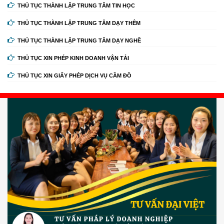
THỦ TỤC THÀNH LẬP TRUNG TÂM TIN HỌC
THỦ TỤC THÀNH LẬP TRUNG TÂM DẠY THÊM
THỦ TỤC THÀNH LẬP TRUNG TÂM DẠY NGHỀ
THỦ TỤC XIN PHÉP KINH DOANH VẬN TẢI
THỦ TỤC XIN GIẤY PHÉP DỊCH VỤ CẦM ĐỒ