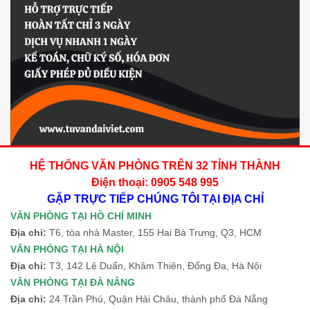
HỆ THỐNG VĂN PHÒNG TRÊN 32 TỈNH THÀNH
Điện thoại: 0905 548 995
GẶP TRỰC TIẾP CHÚNG TÔI TẠI ĐỊA CHỈ
VĂN PHÒNG TẠI HỒ CHÍ MINH
Địa chỉ:
T6, tòa nhà Master, 155 Hai Bà Trưng, Q3, HCM
VĂN PHÒNG TẠI HÀ NỘI
Địa chỉ:
T3, 142 Lê Duẩn, Khâm Thiên, Đống Đa, Hà Nội
VĂN PHÒNG TẠI ĐÀ NẴNG
Địa chỉ:
24 Trần Phú, Quận Hải Châu, thành phố Đà Nẵng