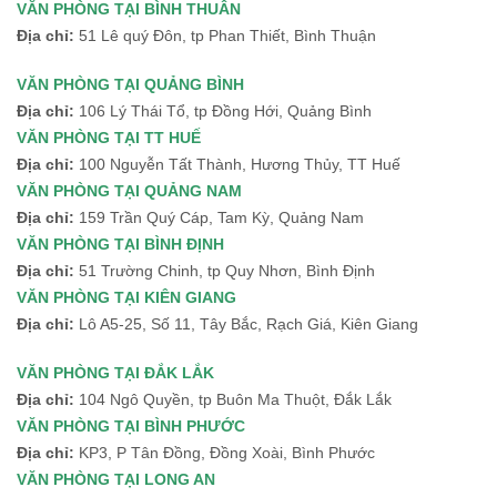
VĂN PHÒNG TẠI BÌNH THUÂN
Địa chỉ:
51 Lê quý Đôn, tp Phan Thiết, Bình Thuận
VĂN PHÒNG TẠI QUẢNG BÌNH
Địa chỉ:
106 Lý Thái Tổ, tp Đồng Hới, Quảng Bình
VĂN PHÒNG TẠI TT HUẾ
Địa chỉ:
100 Nguyễn Tất Thành, Hương Thủy, TT Huế
VĂN PHÒNG TẠI QUẢNG NAM
Địa chỉ:
159 Trần Quý Cáp, Tam Kỳ, Quảng Nam
VĂN PHÒNG TẠI BÌNH ĐỊNH
Địa chỉ:
51 Trường Chinh, tp Quy Nhơn, Bình Định
VĂN PHÒNG TẠI KIÊN GIANG
Địa chỉ:
Lô A5-25, Số 11, Tây Bắc, Rạch Giá, Kiên Giang
VĂN PHÒNG TẠI ĐẮK LẮK
Địa chỉ:
104 Ngô Quyền, tp Buôn Ma Thuột, Đắk Lắk
VĂN PHÒNG TẠI BÌNH PHƯỚC
Địa chỉ:
KP3, P Tân Đồng, Đồng Xoài, Bình Phước
VĂN PHÒNG TẠI LONG AN