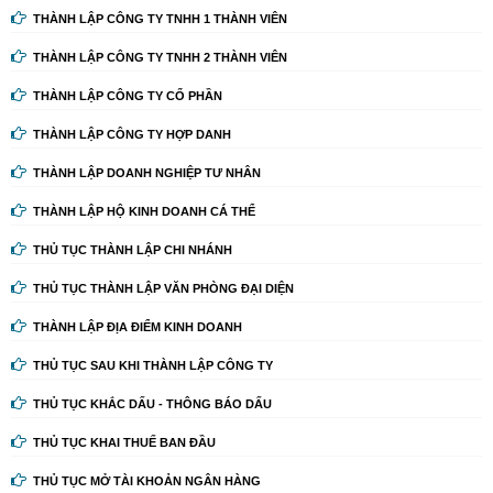
THÀNH LẬP CÔNG TY TNHH 1 THÀNH VIÊN
THÀNH LẬP CÔNG TY TNHH 2 THÀNH VIÊN
THÀNH LẬP CÔNG TY CỔ PHẦN
THÀNH LẬP CÔNG TY HỢP DANH
THÀNH LẬP DOANH NGHIỆP TƯ NHÂN
THÀNH LẬP HỘ KINH DOANH CÁ THỂ
THỦ TỤC THÀNH LẬP CHI NHÁNH
THỦ TỤC THÀNH LẬP VĂN PHÒNG ĐẠI DIỆN
THÀNH LẬP ĐỊA ĐIỂM KINH DOANH
THỦ TỤC SAU KHI THÀNH LẬP CÔNG TY
THỦ TỤC KHẮC DẤU - THÔNG BÁO DẤU
THỦ TỤC KHAI THUẾ BAN ĐẦU
THỦ TỤC MỞ TÀI KHOẢN NGÂN HÀNG