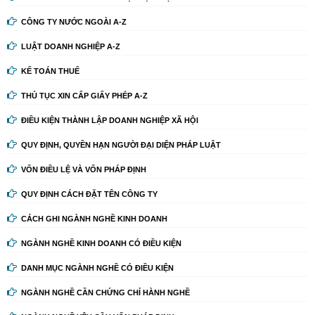
CÔNG TY NƯỚC NGOÀI A-Z
LUẬT DOANH NGHIỆP A-Z
KẾ TOÁN THUẾ
THỦ TỤC XIN CẤP GIẤY PHÉP A-Z
ĐIỀU KIỆN THÀNH LẬP DOANH NGHIỆP XÃ HỘI
QUY ĐỊNH, QUYỀN HẠN NGƯỜI ĐẠI DIỆN PHÁP LUẬT
VỐN ĐIỀU LỆ VÀ VỐN PHÁP ĐỊNH
QUY ĐỊNH CÁCH ĐẶT TÊN CÔNG TY
CÁCH GHI NGÀNH NGHỀ KINH DOANH
NGÀNH NGHỀ KINH DOANH CÓ ĐIỀU KIỆN
DANH MỤC NGÀNH NGHỀ CÓ ĐIỀU KIỆN
NGÀNH NGHỀ CẦN CHỨNG CHỈ HÀNH NGHỀ