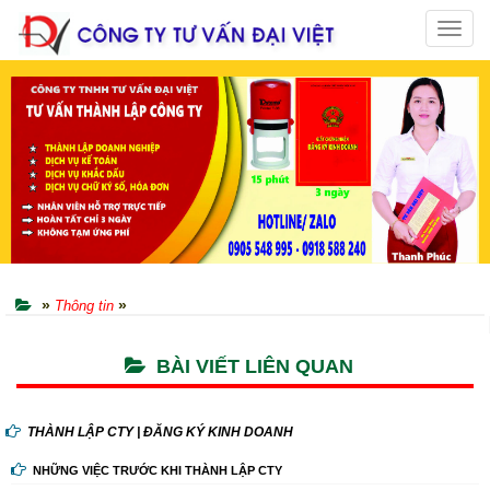
Toggl
navig
»
»
Thông tin
BÀI VIẾT LIÊN QUAN
THÀNH LẬP CTY | ĐĂNG KÝ KINH DOANH
NHỮNG VIỆC TRƯỚC KHI THÀNH LẬP CTY