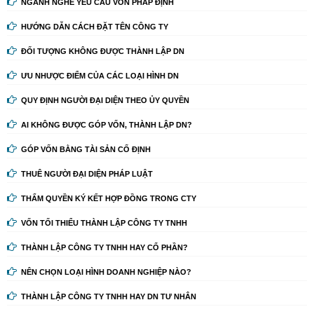
NGÀNH NGHỀ YÊU CẦU VỐN PHÁP ĐỊNH
HƯỚNG DẪN CÁCH ĐẶT TÊN CÔNG TY
ĐỐI TƯỢNG KHÔNG ĐƯỢC THÀNH LẬP DN
ƯU NHƯỢC ĐIỂM CỦA CÁC LOẠI HÌNH DN
QUY ĐỊNH NGƯỜI ĐẠI DIỆN THEO ỦY QUYỀN
AI KHÔNG ĐƯỢC GÓP VỐN, THÀNH LẬP DN?
GÓP VỐN BẰNG TÀI SẢN CỐ ĐỊNH
THUÊ NGƯỜI ĐẠI DIỆN PHÁP LUẬT
THẨM QUYỀN KÝ KẾT HỢP ĐỒNG TRONG CTY
VỐN TỐI THIỂU THÀNH LẬP CÔNG TY TNHH
THÀNH LẬP CÔNG TY TNHH HAY CỔ PHẦN?
NÊN CHỌN LOẠI HÌNH DOANH NGHIỆP NÀO?
THÀNH LẬP CÔNG TY TNHH HAY DN TƯ NHÂN