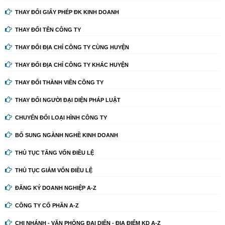
THAY ĐỔI GIẤY PHÉP ĐK KINH DOANH
THAY ĐỔI TÊN CÔNG TY
THAY ĐỔI ĐỊA CHỈ CÔNG TY CÙNG HUYỆN
THAY ĐỔI ĐỊA CHỈ CÔNG TY KHÁC HUYỆN
THAY ĐỔI THÀNH VIÊN CÔNG TY
THAY ĐỔI NGƯỜI ĐẠI DIỆN PHÁP LUẬT
CHUYỂN ĐỔI LOẠI HÌNH CÔNG TY
BỔ SUNG NGÀNH NGHỀ KINH DOANH
THỦ TỤC TĂNG VỐN ĐIỀU LỆ
THỦ TỤC GIẢM VỐN ĐIỀU LỆ
ĐĂNG KÝ DOANH NGHIỆP A-Z
CÔNG TY CỔ PHẦN A-Z
CHI NHÁNH - VĂN PHÒNG ĐẠI DIỆN - ĐỊA ĐIỂM KD A-Z