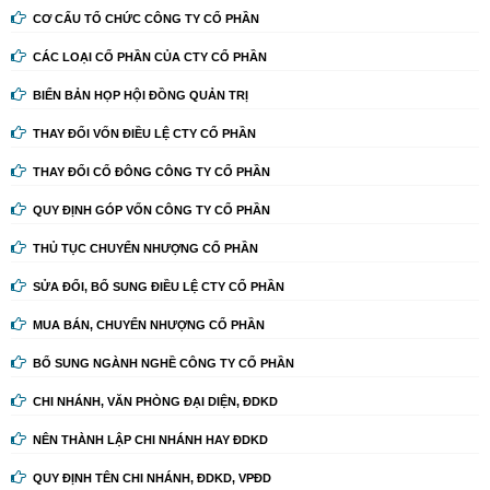
CƠ CẤU TỔ CHỨC CÔNG TY CỔ PHẦN
CÁC LOẠI CỔ PHẦN CỦA CTY CỔ PHẦN
BIỂN BẢN HỌP HỘI ĐỒNG QUẢN TRỊ
THAY ĐỔI VỐN ĐIỀU LỆ CTY CỔ PHẦN
THAY ĐỔI CỔ ĐÔNG CÔNG TY CỔ PHẦN
QUY ĐỊNH GÓP VỐN CÔNG TY CỔ PHẦN
THỦ TỤC CHUYỂN NHƯỢNG CỔ PHẦN
SỬA ĐỔI, BỔ SUNG ĐIỀU LỆ CTY CỔ PHẦN
MUA BÁN, CHUYỂN NHƯỢNG CỔ PHẦN
BỔ SUNG NGÀNH NGHỀ CÔNG TY CỔ PHẦN
CHI NHÁNH, VĂN PHÒNG ĐẠI DIỆN, ĐDKD
NÊN THÀNH LẬP CHI NHÁNH HAY ĐDKD
QUY ĐỊNH TÊN CHI NHÁNH, ĐDKD, VPĐD