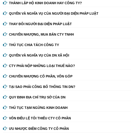
THÀNH LẬP HỘ KINH DOANH HAY CÔNG TY?
QUYỀN VÀ NGHĨA VỤ CỦA NGƯỜI ĐẠI DIỆN PHÁP LUẬT
THAY ĐỔI NGƯỜI ĐẠI DIỆN PHÁP LUẬT
CHUYỂN NHƯỢNG, MUA BÁN CTY TNHH
THỦ TỤC CHIA TÁCH CÔNG TY
QUYỀN VÀ NGHĨA VỤ CỦA DN XÃ HỘI
CTY PHẢI NỘP NHỮNG LOẠI THUẾ NÀO?
CHUYỂN NHƯỢNG CỔ PHẦN, VỐN GÓP
TẠI SAO PHẢI CÔNG BỐ THÔNG TIN DN?
QUY ĐỊNH ĐỊA CHỈ TRỤ SỞ CỦA DN
THỦ TỤC TẠM NGỪNG KINH DOANH
VỐN ĐIỀU LỆ TỐI THIỂU CTY CỔ PHẦN
ƯU NHƯỢC ĐIỂM CÔNG TY CỔ PHẦN