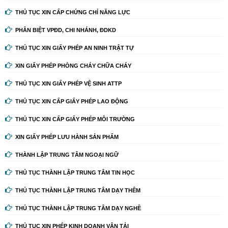
THỦ TỤC XIN CẤP CHỨNG CHỈ NĂNG LỰC
PHÂN BIỆT VPĐD, CHI NHÁNH, ĐDKD
THỦ TỤC XIN GIẤY PHÉP AN NINH TRẬT TỰ
XIN GIẤY PHÉP PHÒNG CHÁY CHỮA CHÁY
THỦ TỤC XIN GIẤY PHÉP VỆ SINH ATTP
THỦ TỤC XIN CẤP GIẤY PHÉP LAO ĐỘNG
THỦ TỤC XIN CẤP GIẤY PHÉP MÔI TRƯỜNG
XIN GIẤY PHÉP LƯU HÀNH SẢN PHẨM
THÀNH LẬP TRUNG TÂM NGOẠI NGỮ
THỦ TỤC THÀNH LẬP TRUNG TÂM TIN HỌC
THỦ TỤC THÀNH LẬP TRUNG TÂM DẠY THÊM
THỦ TỤC THÀNH LẬP TRUNG TÂM DẠY NGHỀ
THỦ TỤC XIN PHÉP KINH DOANH VẬN TẢI