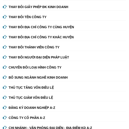
THAY ĐỔI GIẤY PHÉP ĐK KINH DOANH
THAY ĐỔI TÊN CÔNG TY
THAY ĐỔI ĐỊA CHỈ CÔNG TY CÙNG HUYỆN
THAY ĐỔI ĐỊA CHỈ CÔNG TY KHÁC HUYỆN
THAY ĐỔI THÀNH VIÊN CÔNG TY
THAY ĐỔI NGƯỜI ĐẠI DIỆN PHÁP LUẬT
CHUYỂN ĐỔI LOẠI HÌNH CÔNG TY
BỔ SUNG NGÀNH NGHỀ KINH DOANH
THỦ TỤC TĂNG VỐN ĐIỀU LỆ
THỦ TỤC GIẢM VỐN ĐIỀU LỆ
ĐĂNG KÝ DOANH NGHIỆP A-Z
CÔNG TY CỔ PHẦN A-Z
CHI NHÁNH - VĂN PHÒNG ĐẠI DIỆN - ĐỊA ĐIỂM KD A-Z