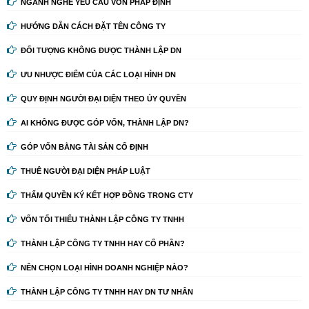
NGÀNH NGHỀ YÊU CẦU VỐN PHÁP ĐỊNH
HƯỚNG DẪN CÁCH ĐẶT TÊN CÔNG TY
ĐỐI TƯỢNG KHÔNG ĐƯỢC THÀNH LẬP DN
ƯU NHƯỢC ĐIỂM CỦA CÁC LOẠI HÌNH DN
QUY ĐỊNH NGƯỜI ĐẠI DIỆN THEO ỦY QUYỀN
AI KHÔNG ĐƯỢC GÓP VỐN, THÀNH LẬP DN?
GÓP VỐN BẰNG TÀI SẢN CỐ ĐỊNH
THUÊ NGƯỜI ĐẠI DIỆN PHÁP LUẬT
THẨM QUYỀN KÝ KẾT HỢP ĐỒNG TRONG CTY
VỐN TỐI THIỂU THÀNH LẬP CÔNG TY TNHH
THÀNH LẬP CÔNG TY TNHH HAY CỔ PHẦN?
NÊN CHỌN LOẠI HÌNH DOANH NGHIỆP NÀO?
THÀNH LẬP CÔNG TY TNHH HAY DN TƯ NHÂN