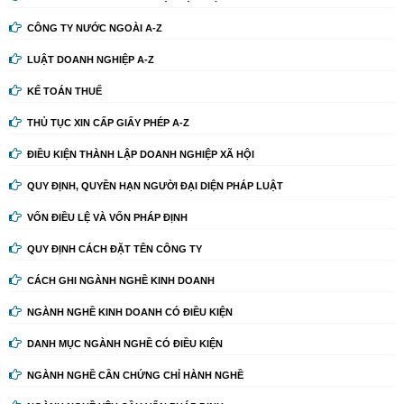
CÔNG TY NƯỚC NGOÀI A-Z
LUẬT DOANH NGHIỆP A-Z
KẾ TOÁN THUẾ
THỦ TỤC XIN CẤP GIẤY PHÉP A-Z
ĐIỀU KIỆN THÀNH LẬP DOANH NGHIỆP XÃ HỘI
QUY ĐỊNH, QUYỀN HẠN NGƯỜI ĐẠI DIỆN PHÁP LUẬT
VỐN ĐIỀU LỆ VÀ VỐN PHÁP ĐỊNH
QUY ĐỊNH CÁCH ĐẶT TÊN CÔNG TY
CÁCH GHI NGÀNH NGHỀ KINH DOANH
NGÀNH NGHỀ KINH DOANH CÓ ĐIỀU KIỆN
DANH MỤC NGÀNH NGHỀ CÓ ĐIỀU KIỆN
NGÀNH NGHỀ CẦN CHỨNG CHỈ HÀNH NGHỀ