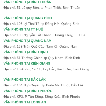
VĂN PHÒNG TẠI BÌNH THUÂN
Địa chỉ:
51 Lê quý Đôn, tp Phan Thiết, Bình Thuận
VĂN PHÒNG TẠI QUẢNG BÌNH
Địa chỉ:
106 Lý Thái Tổ, tp Đồng Hới, Quảng Bình
VĂN PHÒNG TẠI TT HUẾ
Địa chỉ:
100 Nguyễn Tất Thành, Hương Thủy, TT Huế
VĂN PHÒNG TẠI QUẢNG NAM
Địa chỉ:
159 Trần Quý Cáp, Tam Kỳ, Quảng Nam
VĂN PHÒNG TẠI BÌNH ĐỊNH
Địa chỉ:
51 Trường Chinh, tp Quy Nhơn, Bình Định
VĂN PHÒNG TẠI KIÊN GIANG
Địa chỉ:
Lô A5-25, Số 11, Tây Bắc, Rạch Giá, Kiên Giang
VĂN PHÒNG TẠI ĐẮK LẮK
Địa chỉ:
104 Ngô Quyền, tp Buôn Ma Thuột, Đắk Lắk
VĂN PHÒNG TẠI BÌNH PHƯỚC
Địa chỉ:
KP3, P Tân Đồng, Đồng Xoài, Bình Phước
VĂN PHÒNG TẠI LONG AN