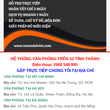
HỆ THỐNG VĂN PHÒNG TRÊN 32 TỈNH THÀNH
Điện thoại: 0905 548 995
GẶP TRỰC TIẾP CHÚNG TÔI TẠI ĐỊA CHỈ
VĂN PHÒNG TẠI HỒ CHÍ MINH
Địa chỉ:
T6, tòa nhà Master, 155 Hai Bà Trưng, Q3, HCM
VĂN PHÒNG TẠI HÀ NỘI
Địa chỉ:
T3, 142 Lê Duẩn, Khâm Thiên, Đống Đa, Hà Nội
VĂN PHÒNG TẠI ĐÀ NẴNG
Địa chỉ:
24 Trần Phú, Quận Hải Châu, thành phố Đà Nẵng