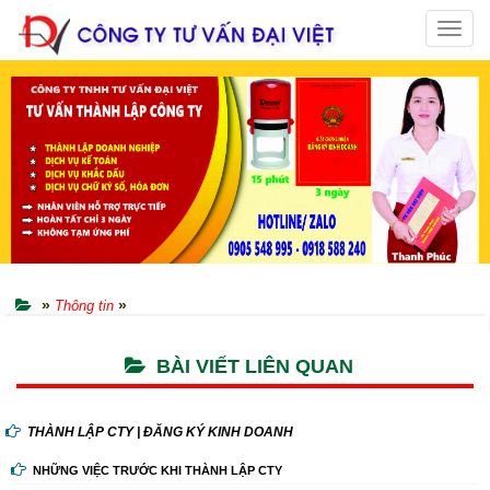
Toggl
navig
»
»
Thông tin
BÀI VIẾT LIÊN QUAN
THÀNH LẬP CTY | ĐĂNG KÝ KINH DOANH
NHỮNG VIỆC TRƯỚC KHI THÀNH LẬP CTY