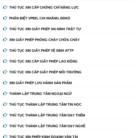
THỦ TỤC XIN CẤP CHỨNG CHỈ NĂNG LỰC
PHÂN BIỆT VPĐD, CHI NHÁNH, ĐDKD
THỦ TỤC XIN GIẤY PHÉP AN NINH TRẬT TỰ
XIN GIẤY PHÉP PHÒNG CHÁY CHỮA CHÁY
THỦ TỤC XIN GIẤY PHÉP VỆ SINH ATTP
THỦ TỤC XIN CẤP GIẤY PHÉP LAO ĐỘNG
THỦ TỤC XIN CẤP GIẤY PHÉP MÔI TRƯỜNG
XIN GIẤY PHÉP LƯU HÀNH SẢN PHẨM
THÀNH LẬP TRUNG TÂM NGOẠI NGỮ
THỦ TỤC THÀNH LẬP TRUNG TÂM TIN HỌC
THỦ TỤC THÀNH LẬP TRUNG TÂM DẠY THÊM
THỦ TỤC THÀNH LẬP TRUNG TÂM DẠY NGHỀ
THỦ TỤC XIN PHÉP KINH DOANH VẬN TẢI