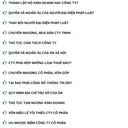
THÀNH LẬP HỘ KINH DOANH HAY CÔNG TY?
QUYỀN VÀ NGHĨA VỤ CỦA NGƯỜI ĐẠI DIỆN PHÁP LUẬT
THAY ĐỔI NGƯỜI ĐẠI DIỆN PHÁP LUẬT
CHUYỂN NHƯỢNG, MUA BÁN CTY TNHH
THỦ TỤC CHIA TÁCH CÔNG TY
QUYỀN VÀ NGHĨA VỤ CỦA DN XÃ HỘI
CTY PHẢI NỘP NHỮNG LOẠI THUẾ NÀO?
CHUYỂN NHƯỢNG CỔ PHẦN, VỐN GÓP
TẠI SAO PHẢI CÔNG BỐ THÔNG TIN DN?
QUY ĐỊNH ĐỊA CHỈ TRỤ SỞ CỦA DN
THỦ TỤC TẠM NGỪNG KINH DOANH
VỐN ĐIỀU LỆ TỐI THIỂU CTY CỔ PHẦN
ƯU NHƯỢC ĐIỂM CÔNG TY CỔ PHẦN