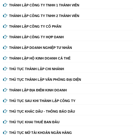
THÀNH LẬP CÔNG TY TNHH 1 THÀNH VIÊN
THÀNH LẬP CÔNG TY TNHH 2 THÀNH VIÊN
THÀNH LẬP CÔNG TY CỔ PHẦN
THÀNH LẬP CÔNG TY HỢP DANH
THÀNH LẬP DOANH NGHIỆP TƯ NHÂN
THÀNH LẬP HỘ KINH DOANH CÁ THỂ
THỦ TỤC THÀNH LẬP CHI NHÁNH
THỦ TỤC THÀNH LẬP VĂN PHÒNG ĐẠI DIỆN
THÀNH LẬP ĐỊA ĐIỂM KINH DOANH
THỦ TỤC SAU KHI THÀNH LẬP CÔNG TY
THỦ TỤC KHẮC DẤU - THÔNG BÁO DẤU
THỦ TỤC KHAI THUẾ BAN ĐẦU
THỦ TỤC MỞ TÀI KHOẢN NGÂN HÀNG