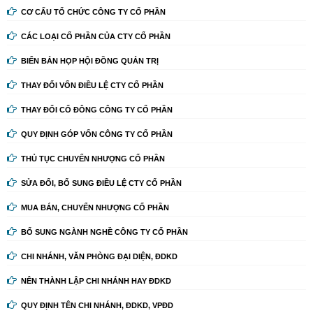
CƠ CẤU TỔ CHỨC CÔNG TY CỔ PHẦN
CÁC LOẠI CỔ PHẦN CỦA CTY CỔ PHẦN
BIỂN BẢN HỌP HỘI ĐỒNG QUẢN TRỊ
THAY ĐỔI VỐN ĐIỀU LỆ CTY CỔ PHẦN
THAY ĐỔI CỔ ĐÔNG CÔNG TY CỔ PHẦN
QUY ĐỊNH GÓP VỐN CÔNG TY CỔ PHẦN
THỦ TỤC CHUYỂN NHƯỢNG CỔ PHẦN
SỬA ĐỔI, BỔ SUNG ĐIỀU LỆ CTY CỔ PHẦN
MUA BÁN, CHUYỂN NHƯỢNG CỔ PHẦN
BỔ SUNG NGÀNH NGHỀ CÔNG TY CỔ PHẦN
CHI NHÁNH, VĂN PHÒNG ĐẠI DIỆN, ĐDKD
NÊN THÀNH LẬP CHI NHÁNH HAY ĐDKD
QUY ĐỊNH TÊN CHI NHÁNH, ĐDKD, VPĐD