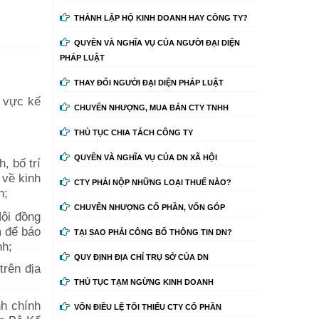
THÀNH LẬP HỘ KINH DOANH HAY CÔNG TY?
QUYỀN VÀ NGHĨA VỤ CỦA NGƯỜI ĐẠI DIỆN
PHÁP LUẬT
THAY ĐỔI NGƯỜI ĐẠI DIỆN PHÁP LUẬT
h vực kế
CHUYỂN NHƯỢNG, MUA BÁN CTY TNHH
THỦ TỤC CHIA TÁCH CÔNG TY
QUYỀN VÀ NGHĨA VỤ CỦA DN XÃ HỘI
, bố trí
 về kinh
CTY PHẢI NỘP NHỮNG LOẠI THUẾ NÀO?
h;
CHUYỂN NHƯỢNG CỔ PHẦN, VỐN GÓP
Hội đồng
m để báo
TẠI SAO PHẢI CÔNG BỐ THÔNG TIN DN?
nh;
QUY ĐỊNH ĐỊA CHỈ TRỤ SỞ CỦA DN
trên địa
THỦ TỤC TẠM NGỪNG KINH DOANH
nh chính
VỐN ĐIỀU LỆ TỐI THIỂU CTY CỔ PHẦN