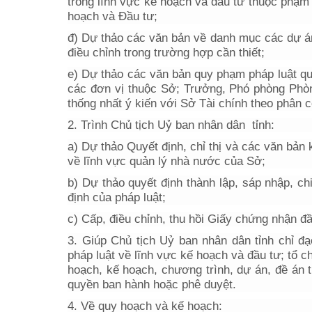
trong lĩnh vực kế hoạch và đầu tư thuộc phạm 
hoạch và Đầu tư;
đ) Dự thảo các văn bản về danh mục các dự á
điều chỉnh trong trường hợp cần thiết;
e) Dự thảo các văn bản quy phạm pháp luật qu
các đơn vị thuộc Sở; Trưởng, Phó phòng Phòn
thống nhất ý kiến với Sở Tài chính theo phân 
2. Trình Chủ tịch Uỷ ban nhân dân tỉnh:
a) Dự thảo Quyết định, chỉ thị và các văn bản
về lĩnh vực quản lý nhà nước của Sở;
b) Dự thảo quyết định thành lập, sáp nhập, chi
định của pháp luật;
c) Cấp, điều chỉnh, thu hồi Giấy chứng nhận 
3. Giúp Chủ tịch Uỷ ban nhân dân tỉnh chỉ đạo
pháp luật về lĩnh vực kế hoạch và đầu tư; tổ 
hoạch, kế hoạch, chương trình, dự án, đề án
quyền ban hành hoặc phê duyệt.
4. Về quy hoạch và kế hoạch: