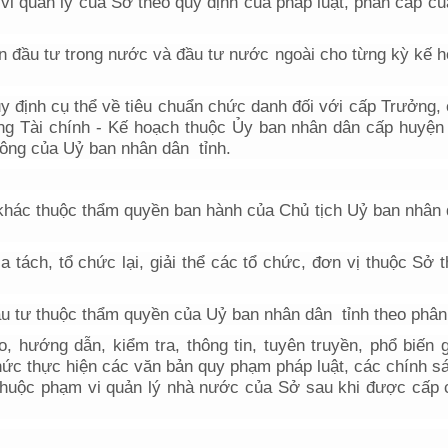
vi quản lý của Sở theo quy định của pháp luật, phân cấp c
n đầu tư trong nước và đầu tư nước ngoài cho từng kỳ kế 
y định cụ thể về tiêu chuẩn chức danh đối với cấp Trưởng,
g Tài chính - Kế hoạch thuộc Ủy ban nhân dân cấp huyện 
công của Uỷ ban nhân dân tỉnh.
 khác thuộc thẩm quyền ban hành của Chủ tịch Uỷ ban nhân 
a tách, tổ chức lại, giải thể các tổ chức, đơn vị thuộc Sở 
đầu tư thuộc thẩm quyền của Uỷ ban nhân dân tỉnh theo phân
, hướng dẫn, kiểm tra, thông tin, tuyên truyền, phổ biến 
chức thực hiện các văn bản quy phạm pháp luật, các chính s
 thuộc phạm vi quản lý nhà nước của Sở sau khi được cấp