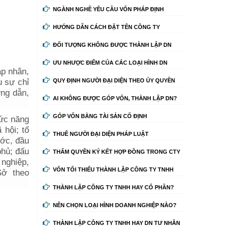
NGÀNH NGHỀ YÊU CẦU VỐN PHÁP ĐỊNH
HƯỚNG DẪN CÁCH ĐẶT TÊN CÔNG TY
ĐỐI TƯỢNG KHÔNG ĐƯỢC THÀNH LẬP DN
ƯU NHƯỢC ĐIỂM CỦA CÁC LOẠI HÌNH DN
áp nhân,
u sự chỉ
QUY ĐỊNH NGƯỜI ĐẠI DIỆN THEO ỦY QUYỀN
ớng dẫn,
AI KHÔNG ĐƯỢC GÓP VỐN, THÀNH LẬP DN?
GÓP VỐN BẰNG TÀI SẢN CỐ ĐỊNH
ức năng
 hội; tổ
THUÊ NGƯỜI ĐẠI DIỆN PHÁP LUẬT
ước, đầu
phủ; đấu
THẨM QUYỀN KÝ KẾT HỢP ĐỒNG TRONG CTY
 nghiệp,
VỐN TỐI THIỂU THÀNH LẬP CÔNG TY TNHH
 Sở theo
THÀNH LẬP CÔNG TY TNHH HAY CỔ PHẦN?
NÊN CHỌN LOẠI HÌNH DOANH NGHIỆP NÀO?
THÀNH LẬP CÔNG TY TNHH HAY DN TƯ NHÂN