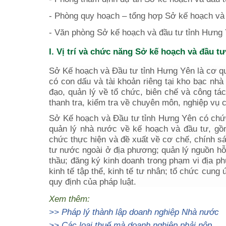
- Phòng quy hoạch – tổng hợp Sở kế hoạch và 
- Văn phòng Sở kế hoạch và đầu tư tỉnh
Hưng 
I. Vị trí và chức năng
Sở kế hoạch và đầu tư
Sở Kế hoạch và Đầu tư
tỉnh
Hưng Yên
là cơ q
có con dấu và tài khoản riêng tại kho bạc nhà 
đạo, quản lý về tổ chức, biên chế và công tá
thanh tra, kiểm tra về chuyên môn, nghiệp vụ 
Sở Kế hoạch và Đầu tư
tỉnh
Hưng Yên
có chức
quản lý nhà nước về kế hoạch và đầu tư, gồm:
chức thực hiện và đề xuất về cơ chế, chính sác
tư nước ngoài ở địa phương; quản lý nguồn hỗ 
thầu; đăng ký kinh doanh trong phạm vi địa p
kinh tế tập thể, kinh tế tư nhân; tổ chức cun
quy định của pháp luật.
Xem thêm:
>>
Pháp lý thành lập doanh nghiệp Nhà nước
>>
Các loại thuế mà doanh nghiệp phải nộp