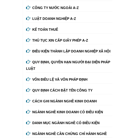
CÔNG TY NƯỚC NGOÀI A-Z
LUẬT DOANH NGHIỆP A-Z
KẾ TOÁN THUẾ
THỦ TỤC XIN CẤP GIẤY PHÉP A-Z
ĐIỀU KIỆN THÀNH LẬP DOANH NGHIỆP XÃ HỘI
QUY ĐỊNH, QUYỀN HẠN NGƯỜI ĐẠI DIỆN PHÁP
LUẬT
VỐN ĐIỀU LỆ VÀ VỐN PHÁP ĐỊNH
QUY ĐỊNH CÁCH ĐẶT TÊN CÔNG TY
CÁCH GHI NGÀNH NGHỀ KINH DOANH
NGÀNH NGHỀ KINH DOANH CÓ ĐIỀU KIỆN
DANH MỤC NGÀNH NGHỀ CÓ ĐIỀU KIỆN
NGÀNH NGHỀ CẦN CHỨNG CHỈ HÀNH NGHỀ