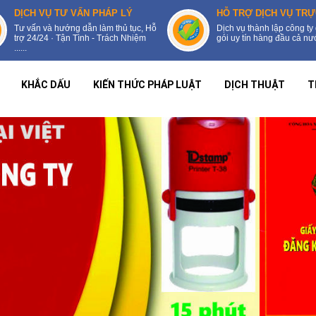
DỊCH VỤ TƯ VẤN PHÁP LÝ
HỖ TRỢ DỊCH VỤ TRỰ
Tư vấn và hướng dẫn làm thủ tục, Hỗ
Dịch vụ thành lập công ty 
trợ 24/24 · Tận Tình - Trách Nhiệm
gói uy tín hàng đầu cả nước
......
KHẮC DẤU
KIẾN THỨC PHÁP LUẬT
DỊCH THUẬT
T