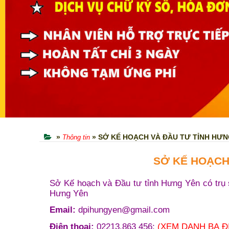
»
» SỞ KẾ HOẠCH VÀ ĐẦU TƯ TỈNH HƯN
Thông tin
SỞ KẾ HOẠCH
Sở Kế hoạch và Đầu tư tỉnh Hưng Yên có trụ s
Hưng Yên
Email:
dpihungyen@gmail.com
Điện thoại:
02213.863 456;
(XEM DANH BẠ Đ