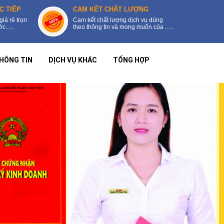
C TIẾP
CAM KẾT CHẤT LƯỢNG
giá rẻ trọn
Cam kết chất lượng dịch vụ đúng
......
theo thông tin và mong muốn của ......
HÔNG TIN
DỊCH VỤ KHÁC
TỔNG HỢP