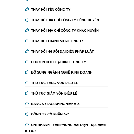
THAY ĐỔI TÊN CÔNG TY
THAY ĐỔI ĐỊA CHỈ CÔNG TY CÙNG HUYỆN
THAY ĐỔI ĐỊA CHỈ CÔNG TY KHÁC HUYỆN
THAY ĐỔI THÀNH VIÊN CÔNG TY
THAY ĐỔI NGƯỜI ĐẠI DIỆN PHÁP LUẬT
CHUYỂN ĐỔI LOẠI HÌNH CÔNG TY
BỔ SUNG NGÀNH NGHỀ KINH DOANH
THỦ TỤC TĂNG VỐN ĐIỀU LỆ
THỦ TỤC GIẢM VỐN ĐIỀU LỆ
ĐĂNG KÝ DOANH NGHIỆP A-Z
CÔNG TY CỔ PHẦN A-Z
CHI NHÁNH - VĂN PHÒNG ĐẠI DIỆN - ĐỊA ĐIỂM
KD A-Z