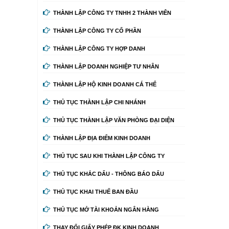
THÀNH LẬP CÔNG TY TNHH 2 THÀNH VIÊN
THÀNH LẬP CÔNG TY CỔ PHẦN
THÀNH LẬP CÔNG TY HỢP DANH
THÀNH LẬP DOANH NGHIỆP TƯ NHÂN
THÀNH LẬP HỘ KINH DOANH CÁ THỂ
THỦ TỤC THÀNH LẬP CHI NHÁNH
THỦ TỤC THÀNH LẬP VĂN PHÒNG ĐẠI DIỆN
THÀNH LẬP ĐỊA ĐIỂM KINH DOANH
THỦ TỤC SAU KHI THÀNH LẬP CÔNG TY
THỦ TỤC KHẮC DẤU - THÔNG BÁO DẤU
THỦ TỤC KHAI THUẾ BAN ĐẦU
THỦ TỤC MỞ TÀI KHOẢN NGÂN HÀNG
THAY ĐỔI GIẤY PHÉP ĐK KINH DOANH