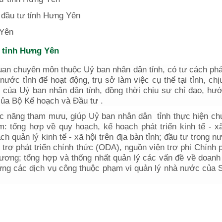
đầu tư tỉnh
Hưng Yên
Yên
 tỉnh Hưng Yên
uan chuyên môn thuộc Uỷ ban nhân dân tỉnh, có tư cách ph
nước tỉnh để hoạt động, trụ sở làm việc cụ thể tại tỉnh, chị
c của Uỷ ban nhân dân tỉnh, đồng thời chịu sự chỉ đạo, hư
của Bộ Kế hoạch và Đầu tư .
 năng tham mưu, giúp Uỷ ban nhân dân tỉnh thực hiện ch
 tổng hợp về quy hoạch, kế hoạch phát triển kinh tế - xã
h quản lý kinh tế - xã hội trên địa bàn tỉnh; đầu tư trong n
trợ phát triển chính thức (ODA), nguồn viện trợ phi Chính 
hương; tổng hợp và thống nhất quản lý các vấn đề về doanh
g ứng các dịch vụ công thuộc phạm vi quản lý nhà nước của