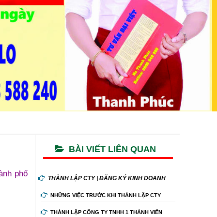
BÀI VIẾT LIÊN QUAN
ành phố
THÀNH LẬP CTY | ĐĂNG KÝ KINH DOANH
NHỮNG VIỆC TRƯỚC KHI THÀNH LẬP CTY
THÀNH LẬP CÔNG TY TNHH 1 THÀNH VIÊN