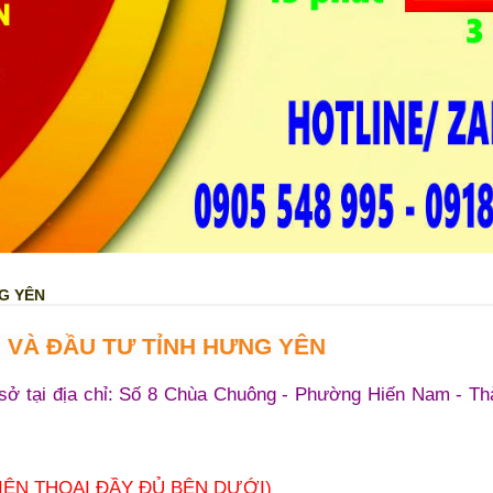
G YÊN
 VÀ ĐẦU TƯ TỈNH HƯNG YÊN
ở tại địa chỉ:
Số 8 Chùa Chuông - Phường Hiến Nam - Th
IỆN THOẠI ĐẦY ĐỦ BÊN DƯỚI)