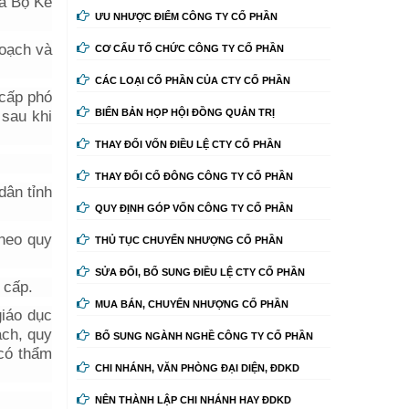
ủa Bộ Kế
ƯU NHƯỢC ĐIỂM CÔNG TY CỔ PHẦN
hoạch và
CƠ CẤU TỔ CHỨC CÔNG TY CỔ PHẦN
CÁC LOẠI CỔ PHẦN CỦA CTY CỔ PHẦN
 cấp phó
BIỂN BẢN HỌP HỘI ĐỒNG QUẢN TRỊ
sau khi
THAY ĐỔI VỐN ĐIỀU LỆ CTY CỔ PHẦN
THAY ĐỔI CỔ ĐÔNG CÔNG TY CỔ PHẦN
dân tỉnh
QUY ĐỊNH GÓP VỐN CÔNG TY CỔ PHẦN
theo quy
THỦ TỤC CHUYỂN NHƯỢNG CỔ PHẦN
SỬA ĐỔI, BỔ SUNG ĐIỀU LỆ CTY CỔ PHẦN
 cấp.
MUA BÁN, CHUYỂN NHƯỢNG CỔ PHẦN
giáo dục
ách, quy
BỔ SUNG NGÀNH NGHỀ CÔNG TY CỔ PHẦN
 có thẩm
CHI NHÁNH, VĂN PHÒNG ĐẠI DIỆN, ĐDKD
NÊN THÀNH LẬP CHI NHÁNH HAY ĐDKD