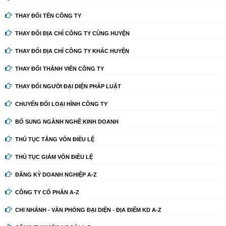
THAY ĐỔI TÊN CÔNG TY
THAY ĐỔI ĐỊA CHỈ CÔNG TY CÙNG HUYỆN
THAY ĐỔI ĐỊA CHỈ CÔNG TY KHÁC HUYỆN
THAY ĐỔI THÀNH VIÊN CÔNG TY
THAY ĐỔI NGƯỜI ĐẠI DIỆN PHÁP LUẬT
CHUYỂN ĐỔI LOẠI HÌNH CÔNG TY
BỔ SUNG NGÀNH NGHỀ KINH DOANH
THỦ TỤC TĂNG VỐN ĐIỀU LỆ
THỦ TỤC GIẢM VỐN ĐIỀU LỆ
ĐĂNG KÝ DOANH NGHIỆP A-Z
CÔNG TY CỔ PHẦN A-Z
CHI NHÁNH - VĂN PHÒNG ĐẠI DIỆN - ĐỊA ĐIỂM KD A-Z