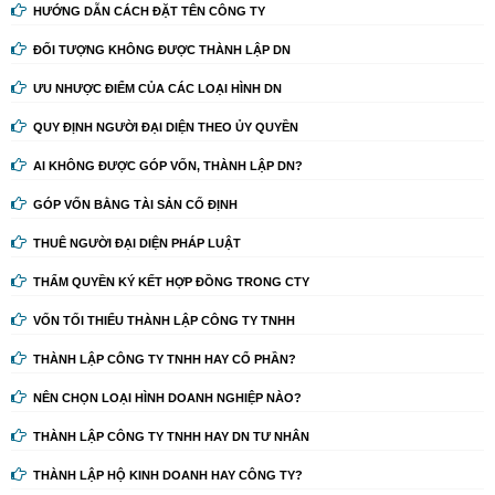
HƯỚNG DẪN CÁCH ĐẶT TÊN CÔNG TY
ĐỐI TƯỢNG KHÔNG ĐƯỢC THÀNH LẬP DN
ƯU NHƯỢC ĐIỂM CỦA CÁC LOẠI HÌNH DN
QUY ĐỊNH NGƯỜI ĐẠI DIỆN THEO ỦY QUYỀN
AI KHÔNG ĐƯỢC GÓP VỐN, THÀNH LẬP DN?
GÓP VỐN BẰNG TÀI SẢN CỐ ĐỊNH
THUÊ NGƯỜI ĐẠI DIỆN PHÁP LUẬT
THẨM QUYỀN KÝ KẾT HỢP ĐỒNG TRONG CTY
VỐN TỐI THIỂU THÀNH LẬP CÔNG TY TNHH
THÀNH LẬP CÔNG TY TNHH HAY CỔ PHẦN?
NÊN CHỌN LOẠI HÌNH DOANH NGHIỆP NÀO?
THÀNH LẬP CÔNG TY TNHH HAY DN TƯ NHÂN
THÀNH LẬP HỘ KINH DOANH HAY CÔNG TY?