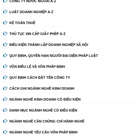
CÔNG TY NƯỚC NGOÀI A-Z
LUẬT DOANH NGHIỆP A-Z
KẾ TOÁN THUẾ
THỦ TỤC XIN CẤP GIẤY PHÉP A-Z
ĐIỀU KIỆN THÀNH LẬP DOANH NGHIỆP XÃ HỘI
QUY ĐỊNH, QUYỀN HẠN NGƯỜI ĐẠI DIỆN PHÁP LUẬT
VỐN ĐIỀU LỆ VÀ VỐN PHÁP ĐỊNH
QUY ĐỊNH CÁCH ĐẶT TÊN CÔNG TY
CÁCH GHI NGÀNH NGHỀ KINH DOANH
NGÀNH NGHỀ KINH DOANH CÓ ĐIỀU KIỆN
DANH MỤC NGÀNH NGHỀ CÓ ĐIỀU KIỆN
NGÀNH NGHỀ CẦN CHỨNG CHỈ HÀNH NGHỀ
NGÀNH NGHỀ YÊU CẦU VỐN PHÁP ĐỊNH