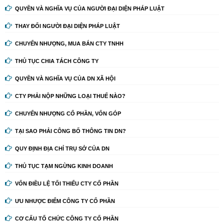
QUYỀN VÀ NGHĨA VỤ CỦA NGƯỜI ĐẠI DIỆN PHÁP LUẬT
THAY ĐỔI NGƯỜI ĐẠI DIỆN PHÁP LUẬT
CHUYỂN NHƯỢNG, MUA BÁN CTY TNHH
THỦ TỤC CHIA TÁCH CÔNG TY
QUYỀN VÀ NGHĨA VỤ CỦA DN XÃ HỘI
CTY PHẢI NỘP NHỮNG LOẠI THUẾ NÀO?
CHUYỂN NHƯỢNG CỔ PHẦN, VỐN GÓP
TẠI SAO PHẢI CÔNG BỐ THÔNG TIN DN?
QUY ĐỊNH ĐỊA CHỈ TRỤ SỞ CỦA DN
THỦ TỤC TẠM NGỪNG KINH DOANH
VỐN ĐIỀU LỆ TỐI THIỂU CTY CỔ PHẦN
ƯU NHƯỢC ĐIỂM CÔNG TY CỔ PHẦN
CƠ CẤU TỔ CHỨC CÔNG TY CỔ PHẦN