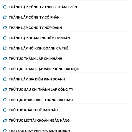
THÀNH LẬP CÔNG TY TNHH 2 THÀNH VIÊN
THÀNH LẬP CÔNG TY CỔ PHẦN
THÀNH LẬP CÔNG TY HỢP DANH
THÀNH LẬP DOANH NGHIỆP TƯ NHÂN
THÀNH LẬP HỘ KINH DOANH CÁ THỂ
THỦ TỤC THÀNH LẬP CHI NHÁNH
THỦ TỤC THÀNH LẬP VĂN PHÒNG ĐẠI DIỆN
THÀNH LẬP ĐỊA ĐIỂM KINH DOANH
THỦ TỤC SAU KHI THÀNH LẬP CÔNG TY
THỦ TỤC KHẮC DẤU - THÔNG BÁO DẤU
THỦ TỤC KHAI THUẾ BAN ĐẦU
THỦ TỤC MỞ TÀI KHOẢN NGÂN HÀNG
THAY ĐỔI GIẤY PHÉP ĐK KINH DOANH