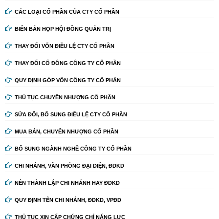
CÁC LOẠI CỔ PHẦN CỦA CTY CỔ PHẦN
BIỂN BẢN HỌP HỘI ĐỒNG QUẢN TRỊ
THAY ĐỔI VỐN ĐIỀU LỆ CTY CỔ PHẦN
THAY ĐỔI CỔ ĐÔNG CÔNG TY CỔ PHẦN
QUY ĐỊNH GÓP VỐN CÔNG TY CỔ PHẦN
THỦ TỤC CHUYỂN NHƯỢNG CỔ PHẦN
SỬA ĐỔI, BỔ SUNG ĐIỀU LỆ CTY CỔ PHẦN
MUA BÁN, CHUYỂN NHƯỢNG CỔ PHẦN
BỔ SUNG NGÀNH NGHỀ CÔNG TY CỔ PHẦN
CHI NHÁNH, VĂN PHÒNG ĐẠI DIỆN, ĐDKD
NÊN THÀNH LẬP CHI NHÁNH HAY ĐDKD
QUY ĐỊNH TÊN CHI NHÁNH, ĐDKD, VPĐD
THỦ TỤC XIN CẤP CHỨNG CHỈ NĂNG LỰC