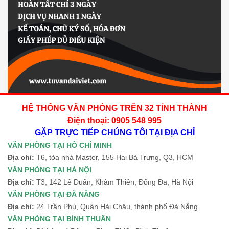
HỆ THỐNG VĂN PHÒNG TRÊN 32 TỈNH THÀNH
Điện thoại: 0905 548 995
GẶP TRỰC TIẾP CHÚNG TÔI TẠI ĐỊA CHỈ
VĂN PHÒNG TẠI HỒ CHÍ MINH
Địa chỉ:
T6, tòa nhà Master, 155 Hai Bà Trưng, Q3, HCM
VĂN PHÒNG TẠI HÀ NỘI
Địa chỉ:
T3, 142 Lê Duẩn, Khâm Thiên, Đống Đa, Hà Nội
VĂN PHÒNG TẠI ĐÀ NẴNG
Địa chỉ:
24 Trần Phú, Quận Hải Châu, thành phố Đà Nẵng
VĂN PHÒNG TẠI BÌNH THUÂN