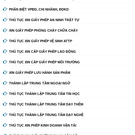
PHÂN BIỆT VPĐD, CHI NHÁNH, ĐDKD
THỦ TỤC XIN GIẤY PHÉP AN NINH TRẬT TỰ
XIN GIẤY PHÉP PHÒNG CHÁY CHỮA CHÁY
THỦ TỤC XIN GIẤY PHÉP VỆ SINH ATTP
THỦ TỤC XIN CẤP GIẤY PHÉP LAO ĐỘNG
THỦ TỤC XIN CẤP GIẤY PHÉP MÔI TRƯỜNG
XIN GIẤY PHÉP LƯU HÀNH SẢN PHẨM
THÀNH LẬP TRUNG TÂM NGOẠI NGỮ
THỦ TỤC THÀNH LẬP TRUNG TÂM TIN HỌC
THỦ TỤC THÀNH LẬP TRUNG TÂM DẠY THÊM
THỦ TỤC THÀNH LẬP TRUNG TÂM DẠY NGHỀ
THỦ TỤC XIN PHÉP KINH DOANH VẬN TẢI