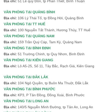
Địa chỉ:
51 Lê quý Đôn, tp Phan Thiết, Bình Thuận
VĂN PHÒNG TẠI QUẢNG BÌNH
Địa chỉ:
106 Lý Thái Tổ, tp Đồng Hới, Quảng Bình
VĂN PHÒNG TẠI TT HUẾ
Địa chỉ:
100 Nguyễn Tất Thành, Hương Thủy, TT Huế
VĂN PHÒNG TẠI QUẢNG NAM
Địa chỉ:
159 Trần Quý Cáp, Tam Kỳ, Quảng Nam
VĂN PHÒNG TẠI BÌNH ĐỊNH
Địa chỉ:
51 Trường Chinh, tp Quy Nhơn, Bình Định
VĂN PHÒNG TẠI KIÊN GIANG
Địa chỉ:
Lô A5-25, Số 11, Tây Bắc, Rạch Giá, Kiên Giang
VĂN PHÒNG TẠI ĐẮK LẮK
Địa chỉ:
104 Ngô Quyền, tp Buôn Ma Thuột, Đắk Lắk
VĂN PHÒNG TẠI BÌNH PHƯỚC
Địa chỉ:
KP3, P Tân Đồng, Đồng Xoài, Bình Phước
VĂN PHÒNG TẠI LONG AN
Địa chỉ:
140/5 Nguyễn Minh Đường, tp Tân An, Long An