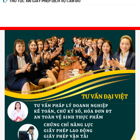
THỦ TỤC XIN GIẤY PHÉP DỊCH VỤ CẦM ĐỒ