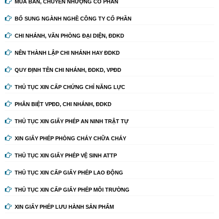
MUA BÁN, CHUYỂN NHƯỢNG CỔ PHẦN
BỔ SUNG NGÀNH NGHỀ CÔNG TY CỔ PHẦN
CHI NHÁNH, VĂN PHÒNG ĐẠI DIỆN, ĐDKD
NÊN THÀNH LẬP CHI NHÁNH HAY ĐDKD
QUY ĐỊNH TÊN CHI NHÁNH, ĐDKD, VPĐD
THỦ TỤC XIN CẤP CHỨNG CHỈ NĂNG LỰC
PHÂN BIỆT VPĐD, CHI NHÁNH, ĐDKD
THỦ TỤC XIN GIẤY PHÉP AN NINH TRẬT TỰ
XIN GIẤY PHÉP PHÒNG CHÁY CHỮA CHÁY
THỦ TỤC XIN GIẤY PHÉP VỆ SINH ATTP
THỦ TỤC XIN CẤP GIẤY PHÉP LAO ĐỘNG
THỦ TỤC XIN CẤP GIẤY PHÉP MÔI TRƯỜNG
XIN GIẤY PHÉP LƯU HÀNH SẢN PHẨM