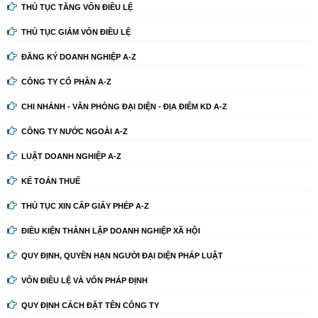
THỦ TỤC TĂNG VỐN ĐIỀU LỆ
THỦ TỤC GIẢM VỐN ĐIỀU LỆ
ĐĂNG KÝ DOANH NGHIỆP A-Z
CÔNG TY CỔ PHẦN A-Z
CHI NHÁNH - VĂN PHÒNG ĐẠI DIỆN - ĐỊA ĐIỂM KD A-Z
CÔNG TY NƯỚC NGOÀI A-Z
LUẬT DOANH NGHIỆP A-Z
KẾ TOÁN THUẾ
THỦ TỤC XIN CẤP GIẤY PHÉP A-Z
ĐIỀU KIỆN THÀNH LẬP DOANH NGHIỆP XÃ HỘI
QUY ĐỊNH, QUYỀN HẠN NGƯỜI ĐẠI DIỆN PHÁP LUẬT
VỐN ĐIỀU LỆ VÀ VỐN PHÁP ĐỊNH
QUY ĐỊNH CÁCH ĐẶT TÊN CÔNG TY