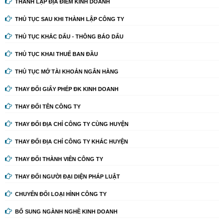
THÀNH LẬP ĐỊA ĐIỂM KINH DOANH
THỦ TỤC SAU KHI THÀNH LẬP CÔNG TY
THỦ TỤC KHẮC DẤU - THÔNG BÁO DẤU
THỦ TỤC KHAI THUẾ BAN ĐẦU
THỦ TỤC MỞ TÀI KHOẢN NGÂN HÀNG
THAY ĐỔI GIẤY PHÉP ĐK KINH DOANH
THAY ĐỔI TÊN CÔNG TY
THAY ĐỔI ĐỊA CHỈ CÔNG TY CÙNG HUYỆN
THAY ĐỔI ĐỊA CHỈ CÔNG TY KHÁC HUYỆN
THAY ĐỔI THÀNH VIÊN CÔNG TY
THAY ĐỔI NGƯỜI ĐẠI DIỆN PHÁP LUẬT
CHUYỂN ĐỔI LOẠI HÌNH CÔNG TY
BỔ SUNG NGÀNH NGHỀ KINH DOANH