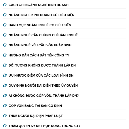
CÁCH GHI NGÀNH NGHỀ KINH DOANH
NGÀNH NGHỀ KINH DOANH CÓ ĐIỀU KIỆN
DANH MỤC NGÀNH NGHỀ CÓ ĐIỀU KIỆN
NGÀNH NGHỀ CẦN CHỨNG CHỈ HÀNH NGHỀ
NGÀNH NGHỀ YÊU CẦU VỐN PHÁP ĐỊNH
HƯỚNG DẪN CÁCH ĐẶT TÊN CÔNG TY
ĐỐI TƯỢNG KHÔNG ĐƯỢC THÀNH LẬP DN
ƯU NHƯỢC ĐIỂM CỦA CÁC LOẠI HÌNH DN
QUY ĐỊNH NGƯỜI ĐẠI DIỆN THEO ỦY QUYỀN
AI KHÔNG ĐƯỢC GÓP VỐN, THÀNH LẬP DN?
GÓP VỐN BẰNG TÀI SẢN CỐ ĐỊNH
THUÊ NGƯỜI ĐẠI DIỆN PHÁP LUẬT
THẨM QUYỀN KÝ KẾT HỢP ĐỒNG TRONG CTY