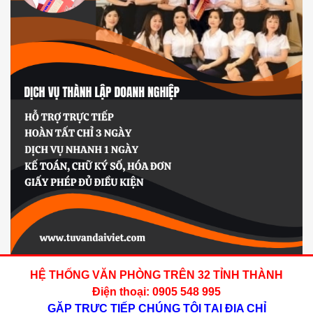
HỆ THỐNG VĂN PHÒNG TRÊN 32 TỈNH THÀNH
Điện thoại: 0905 548 995
GẶP TRỰC TIẾP CHÚNG TÔI TẠI ĐỊA CHỈ