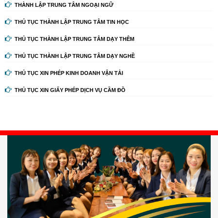
THÀNH LẬP TRUNG TÂM NGOẠI NGỮ
THỦ TỤC THÀNH LẬP TRUNG TÂM TIN HỌC
THỦ TỤC THÀNH LẬP TRUNG TÂM DẠY THÊM
THỦ TỤC THÀNH LẬP TRUNG TÂM DẠY NGHỀ
THỦ TỤC XIN PHÉP KINH DOANH VẬN TẢI
THỦ TỤC XIN GIẤY PHÉP DỊCH VỤ CẦM ĐỒ