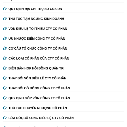
QUY ĐỊNH ĐỊA CHỈ TRỤ SỞ CỦA DN
THỦ TỤC TẠM NGỪNG KINH DOANH
VỐN ĐIỀU LỆ TỐI THIỂU CTY CỔ PHẦN
ƯU NHƯỢC ĐIỂM CÔNG TY CỔ PHẦN
CƠ CẤU TỔ CHỨC CÔNG TY CỔ PHẦN
CÁC LOẠI CỔ PHẦN CỦA CTY CỔ PHẦN
BIỂN BẢN HỌP HỘI ĐỒNG QUẢN TRỊ
THAY ĐỔI VỐN ĐIỀU LỆ CTY CỔ PHẦN
THAY ĐỔI CỔ ĐÔNG CÔNG TY CỔ PHẦN
QUY ĐỊNH GÓP VỐN CÔNG TY CỔ PHẦN
THỦ TỤC CHUYỂN NHƯỢNG CỔ PHẦN
SỬA ĐỔI, BỔ SUNG ĐIỀU LỆ CTY CỔ PHẦN