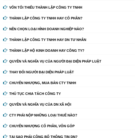
VỐN TỐI THIỂU THÀNH LẬP CÔNG TY TNHH
THÀNH LẬP CÔNG TY TNHH HAY CỔ PHẦN?
NÊN CHỌN LOẠI HÌNH DOANH NGHIỆP NÀO?
THÀNH LẬP CÔNG TY TNHH HAY DN TƯ NHÂN
THÀNH LẬP HỘ KINH DOANH HAY CÔNG TY?
QUYỀN VÀ NGHĨA VỤ CỦA NGƯỜI ĐẠI DIỆN PHÁP LUẬT
THAY ĐỔI NGƯỜI ĐẠI DIỆN PHÁP LUẬT
CHUYỂN NHƯỢNG, MUA BÁN CTY TNHH
THỦ TỤC CHIA TÁCH CÔNG TY
QUYỀN VÀ NGHĨA VỤ CỦA DN XÃ HỘI
CTY PHẢI NỘP NHỮNG LOẠI THUẾ NÀO?
CHUYỂN NHƯỢNG CỔ PHẦN, VỐN GÓP
TẠI SAO PHẢI CÔNG BỐ THÔNG TIN DN?