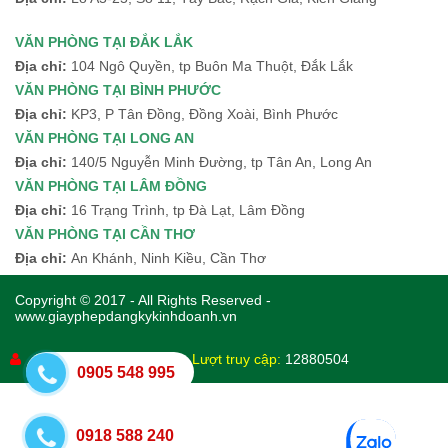
VĂN PHÒNG TẠI ĐẮK LẮK
Địa chỉ:
104 Ngô Quyền, tp Buôn Ma Thuột, Đắk Lắk
VĂN PHÒNG TẠI BÌNH PHƯỚC
Địa chỉ:
KP3, P Tân Đồng, Đồng Xoài, Bình Phước
VĂN PHÒNG TẠI LONG AN
Địa chỉ:
140/5 Nguyễn Minh Đường, tp Tân An, Long An
VĂN PHÒNG TẠI LÂM ĐỒNG
Địa chỉ:
16 Trạng Trình, tp Đà Lạt, Lâm Đồng
VĂN PHÒNG TẠI CẦN THƠ
Địa chỉ:
An Khánh, Ninh Kiều, Cần Thơ
Copyright © 2017 - All Rights Reserved -
www.giayphepdangkykinhdoanh.vn
Đang online:
1817
Lượt truy cập:
12880504
0905 548 995
0918 588 240