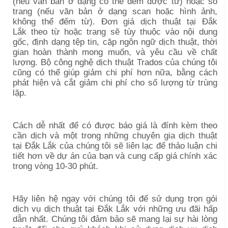
(nếu văn bản ở dạng có thể đếm được từ) hoặc số
trang (nếu văn bản ở dạng scan hoặc hình ảnh,
không thể đếm từ). Đơn giá dịch thuật tại
Đắk
Lắk
theo từ hoặc trang sẽ tùy thuộc vào nội dung
gốc, định dạng tệp tin, cặp ngôn ngữ dịch thuật, thời
gian hoàn thành mong muốn, và yêu cầu về chất
lượng. Bộ công nghệ dịch thuật Trados của chúng tôi
cũng có thể giúp giảm chi phí hơn nữa, bằng cách
phát hiện và cắt giảm chi phí cho số lượng từ trùng
lặp.
Cách dễ nhất để có được báo giá là đính kèm theo
cần dịch và một trong những chuyên gia dịch thuật
tại
Đắk Lắk
của chúng tôi sẽ liên lạc để thảo luận chi
tiết hơn về dự án của bạn và cung cấp giá chính xác
trong vòng 10-30 phút.
Hãy liên hệ ngay với chúng tôi để sử dụng trọn gói
dịch vụ
dịch thuật tại
Đắk Lắk
với những ưu đãi hấp
dẫn nhất. Chúng tôi đảm bảo sẽ mang lại sự hài lòng