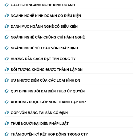
CÁCH GHI NGÀNH NGHỀ KINH DOANH
NGÀNH NGHỀ KINH DOANH CÓ ĐIỀU KIỆN
DANH MỤC NGÀNH NGHỀ CÓ ĐIỀU KIỆN
NGÀNH NGHỀ CẦN CHỨNG CHỈ HÀNH NGHỀ
NGÀNH NGHỀ YÊU CẦU VỐN PHÁP ĐỊNH
HƯỚNG DẪN CÁCH ĐẶT TÊN CÔNG TY
ĐỐI TƯỢNG KHÔNG ĐƯỢC THÀNH LẬP DN
ƯU NHƯỢC ĐIỂM CỦA CÁC LOẠI HÌNH DN
QUY ĐỊNH NGƯỜI ĐẠI DIỆN THEO ỦY QUYỀN
AI KHÔNG ĐƯỢC GÓP VỐN, THÀNH LẬP DN?
GÓP VỐN BẰNG TÀI SẢN CỐ ĐỊNH
THUÊ NGƯỜI ĐẠI DIỆN PHÁP LUẬT
THẨM QUYỀN KÝ KẾT HỢP ĐỒNG TRONG CTY