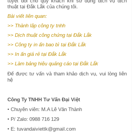
tuyệt đối cho quý khách khi sử dụng dịch vụ
dịch
thuật tại
Đắk Lắk
của chúng tôi.
Bài viết liên quan:
>>
Thành lập công ty tnhh
>>
Dịch thuật công chứng
tại Đắk Lắk
>>
Công ty in ấn bao bì
tại Đắk Lắk
>>
In ấn giá rẻ
tại Đắk Lắk
>>
Làm bảng hiệu quảng cáo
tại Đắk Lắk
Để được tư vấn và tham khảo dịch vụ, vui lòng liên
hệ
Công Ty TNHH Tư Vấn Đại Việt
• Chuyên viên: M.A Lê Văn Thành
• P/ Zalo: 0988 716 129
• E: tuvandaiviettk@gmail.com