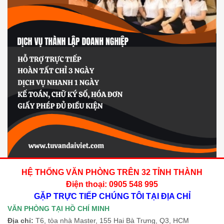
HỆ THỐNG VĂN PHÒNG TRÊN 32 TỈNH THÀNH
Điện thoại: 0905 548 995
GẶP TRỰC TIẾP CHÚNG TÔI TẠI ĐỊA CHỈ
VĂN PHÒNG TẠI HỒ CHÍ MINH
Địa chỉ:
T6, tòa nhà Master, 155 Hai Bà Trưng, Q3, HCM