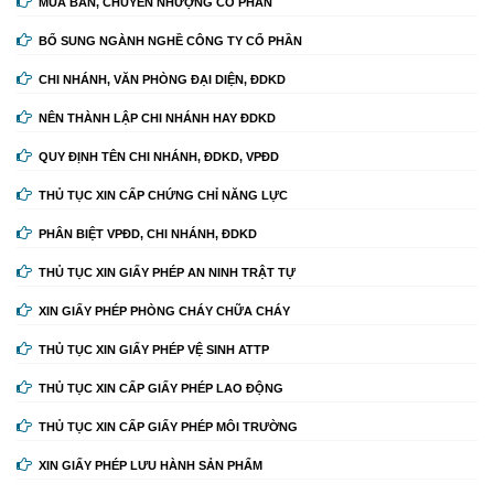
MUA BÁN, CHUYỂN NHƯỢNG CỔ PHẦN
BỔ SUNG NGÀNH NGHỀ CÔNG TY CỔ PHẦN
CHI NHÁNH, VĂN PHÒNG ĐẠI DIỆN, ĐDKD
NÊN THÀNH LẬP CHI NHÁNH HAY ĐDKD
QUY ĐỊNH TÊN CHI NHÁNH, ĐDKD, VPĐD
THỦ TỤC XIN CẤP CHỨNG CHỈ NĂNG LỰC
PHÂN BIỆT VPĐD, CHI NHÁNH, ĐDKD
THỦ TỤC XIN GIẤY PHÉP AN NINH TRẬT TỰ
XIN GIẤY PHÉP PHÒNG CHÁY CHỮA CHÁY
THỦ TỤC XIN GIẤY PHÉP VỆ SINH ATTP
THỦ TỤC XIN CẤP GIẤY PHÉP LAO ĐỘNG
THỦ TỤC XIN CẤP GIẤY PHÉP MÔI TRƯỜNG
XIN GIẤY PHÉP LƯU HÀNH SẢN PHẨM