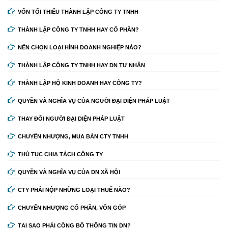
VỐN TỐI THIỂU THÀNH LẬP CÔNG TY TNHH
THÀNH LẬP CÔNG TY TNHH HAY CỔ PHẦN?
NÊN CHỌN LOẠI HÌNH DOANH NGHIỆP NÀO?
THÀNH LẬP CÔNG TY TNHH HAY DN TƯ NHÂN
THÀNH LẬP HỘ KINH DOANH HAY CÔNG TY?
QUYỀN VÀ NGHĨA VỤ CỦA NGƯỜI ĐẠI DIỆN PHÁP LUẬT
THAY ĐỔI NGƯỜI ĐẠI DIỆN PHÁP LUẬT
CHUYỂN NHƯỢNG, MUA BÁN CTY TNHH
THỦ TỤC CHIA TÁCH CÔNG TY
QUYỀN VÀ NGHĨA VỤ CỦA DN XÃ HỘI
CTY PHẢI NỘP NHỮNG LOẠI THUẾ NÀO?
CHUYỂN NHƯỢNG CỔ PHẦN, VỐN GÓP
TẠI SAO PHẢI CÔNG BỐ THÔNG TIN DN?