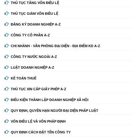
THỦ TỤC TĂNG VỐN ĐIỀU LỆ
THỦ TỤC GIẢM VỐN ĐIỀU LỆ
ĐĂNG KÝ DOANH NGHIỆP A-Z
CÔNG TY CỔ PHẦN A-Z
CHI NHÁNH - VĂN PHÒNG ĐẠI DIỆN - ĐỊA ĐIỂM KD A-Z
CÔNG TY NƯỚC NGOÀI A-Z
LUẬT DOANH NGHIỆP A-Z
KẾ TOÁN THUẾ
THỦ TỤC XIN CẤP GIẤY PHÉP A-Z
ĐIỀU KIỆN THÀNH LẬP DOANH NGHIỆP XÃ HỘI
QUY ĐỊNH, QUYỀN HẠN NGƯỜI ĐẠI DIỆN PHÁP LUẬT
VỐN ĐIỀU LỆ VÀ VỐN PHÁP ĐỊNH
QUY ĐỊNH CÁCH ĐẶT TÊN CÔNG TY