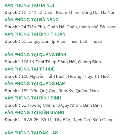
VĂN PHÒNG TẠI HÀ NỘI
Địa chỉ:
T3, 142 Lê Duẩn, Khâm Thiên, Đống Đa, Hà Nội
VĂN PHÒNG TẠI ĐÀ NẴNG
Địa chỉ:
24 Trần Phú, Quận Hải Châu, thành phố Đà Nẵng
VĂN PHÒNG TẠI BÌNH THUÂN
Địa chỉ:
51 Lê quý Đôn, tp Phan Thiết, Bình Thuận
VĂN PHÒNG TẠI QUẢNG BÌNH
Địa chỉ:
106 Lý Thái Tổ, tp Đồng Hới, Quảng Bình
VĂN PHÒNG TẠI TT HUẾ
Địa chỉ:
100 Nguyễn Tất Thành, Hương Thủy, TT Huế
VĂN PHÒNG TẠI QUẢNG NAM
Địa chỉ:
159 Trần Quý Cáp, Tam Kỳ, Quảng Nam
VĂN PHÒNG TẠI BÌNH ĐỊNH
Địa chỉ:
51 Trường Chinh, tp Quy Nhơn, Bình Định
VĂN PHÒNG TẠI KIÊN GIANG
Địa chỉ:
Lô A5-25, Số 11, Tây Bắc, Rạch Giá, Kiên Giang
VĂN PHÒNG TẠI ĐẮK LẮK