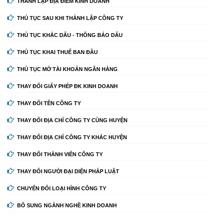
THÀNH LẬP ĐỊA ĐIỂM KINH DOANH
THỦ TỤC SAU KHI THÀNH LẬP CÔNG TY
THỦ TỤC KHẮC DẤU - THÔNG BÁO DẤU
THỦ TỤC KHAI THUẾ BAN ĐẦU
THỦ TỤC MỞ TÀI KHOẢN NGÂN HÀNG
THAY ĐỔI GIẤY PHÉP ĐK KINH DOANH
THAY ĐỔI TÊN CÔNG TY
THAY ĐỔI ĐỊA CHỈ CÔNG TY CÙNG HUYỆN
THAY ĐỔI ĐỊA CHỈ CÔNG TY KHÁC HUYỆN
THAY ĐỔI THÀNH VIÊN CÔNG TY
THAY ĐỔI NGƯỜI ĐẠI DIỆN PHÁP LUẬT
CHUYỂN ĐỔI LOẠI HÌNH CÔNG TY
BỔ SUNG NGÀNH NGHỀ KINH DOANH