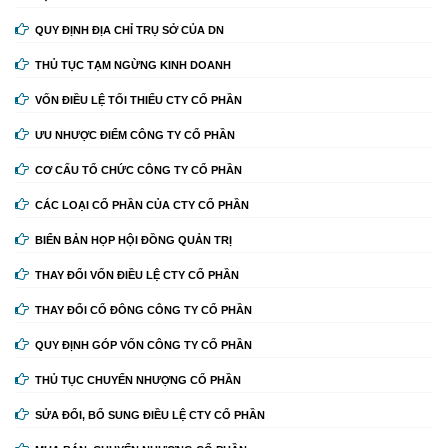
QUY ĐỊNH ĐỊA CHỈ TRỤ SỞ CỦA DN
THỦ TỤC TẠM NGỪNG KINH DOANH
VỐN ĐIỀU LỆ TỐI THIỂU CTY CỔ PHẦN
ƯU NHƯỢC ĐIỂM CÔNG TY CỔ PHẦN
CƠ CẤU TỔ CHỨC CÔNG TY CỔ PHẦN
CÁC LOẠI CỔ PHẦN CỦA CTY CỔ PHẦN
BIỂN BẢN HỌP HỘI ĐỒNG QUẢN TRỊ
THAY ĐỔI VỐN ĐIỀU LỆ CTY CỔ PHẦN
THAY ĐỔI CỔ ĐÔNG CÔNG TY CỔ PHẦN
QUY ĐỊNH GÓP VỐN CÔNG TY CỔ PHẦN
THỦ TỤC CHUYỂN NHƯỢNG CỔ PHẦN
SỬA ĐỔI, BỔ SUNG ĐIỀU LỆ CTY CỔ PHẦN