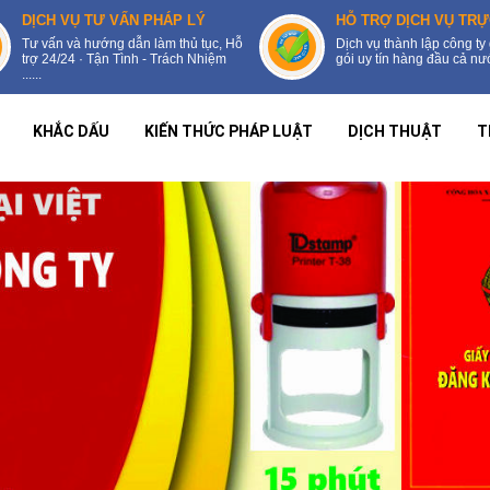
DỊCH VỤ TƯ VẤN PHÁP LÝ
HỖ TRỢ DỊCH VỤ TRỰ
Tư vấn và hướng dẫn làm thủ tục, Hỗ
Dịch vụ thành lập công ty 
trợ 24/24 · Tận Tình - Trách Nhiệm
gói uy tín hàng đầu cả nước
......
KHẮC DẤU
KIẾN THỨC PHÁP LUẬT
DỊCH THUẬT
T