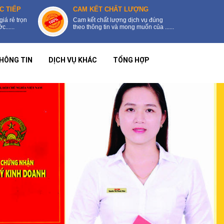
C TIẾP
CAM KẾT CHẤT LƯỢNG
giá rẻ trọn
Cam kết chất lượng dịch vụ đúng
......
theo thông tin và mong muốn của ......
HÔNG TIN
DỊCH VỤ KHÁC
TỔNG HỢP