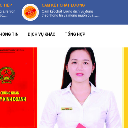
C TIẾP
CAM KẾT CHẤT LƯỢNG
giá rẻ trọn
Cam kết chất lượng dịch vụ đúng
......
theo thông tin và mong muốn của ......
HÔNG TIN
DỊCH VỤ KHÁC
TỔNG HỢP