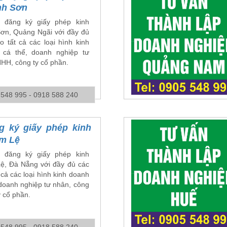
nh Sơn
 đăng ký giấy phép kinh
Sơn, Quảng Ngãi với đầy đủ
o tất cả các loại hình kinh
cá thể, doanh nghiệp tư
NHH, công ty cổ phần.
 548 995 - 0918 588 240
g ký giấy phép kinh
ẩm Lệ
 đăng ký giấy phép kinh
ệ, Đà Nẵng với đầy đủ các
 cả các loại hình kinh doanh
 doanh nghiệp tư nhân, công
 cổ phần.
 548 995 - 0918 588 240