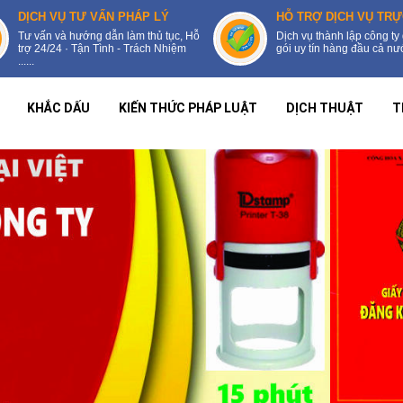
DỊCH VỤ TƯ VẤN PHÁP LÝ
HỖ TRỢ DỊCH VỤ TRỰ
Tư vấn và hướng dẫn làm thủ tục, Hỗ
Dịch vụ thành lập công ty 
trợ 24/24 · Tận Tình - Trách Nhiệm
gói uy tín hàng đầu cả nước
......
KHẮC DẤU
KIẾN THỨC PHÁP LUẬT
DỊCH THUẬT
T