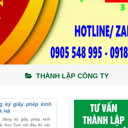
THÀNH LẬP CÔNG TY
g ký giấy phép kinh
k Hà
 đăng ký giấy phép kinh
à, Kon Tum với đầy đủ các