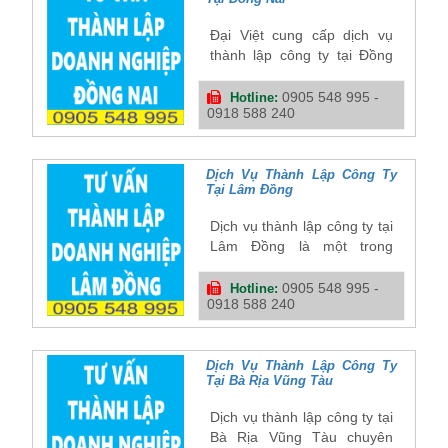
hàng ngàn doanh nghiệp
Đại Việt cung cấp dịch vụ
thành lập công ty tại Đồng
Nai trọn gói và hỗ trợ mọi
thủ tục từ khi đăng ký giấy
0905 548 995 -
Hotline:
0918 588 240
phép kinh doanh tại Đồng
Nai cho đến trọn đời doanh
nghiệp. Chúng tôi tự hào có
được sự tin cậy của hàng
Dịch Vụ Thành Lập Công Ty
Tại Lâm Đồng
trong những năm qua.
Dịch vụ thành lập công ty tại
Lâm Đồng là một trong
những dịch vụ chuyên sâu
của Đại Việt. Chúng tôi hỗ
0905 548 995 -
Hotline:
0918 588 240
trợ quý khách đăng ký giấy
phép kinh doanh tại Lâm
Đồng và các thủ tục liên
quan sau khi thành lập
Dịch Vụ Thành Lập Công Ty
Tại Bà Rịa Vũng Tàu
doanh nghiệp.
Dịch vụ thành lập công ty tại
Bà Rịa Vũng Tàu chuyên