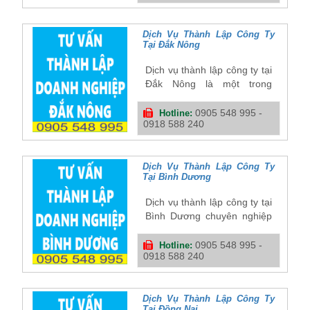
Phước cho đến trọn đời
doanh nghiệp. Chúng tôi tự
hào có được sự tin cậy của
Dịch Vụ Thành Lập Công Ty
Tại Đắk Nông
hàng trong những năm qua.
Dịch vụ thành lập công ty tại
Đắk Nông là một trong
những dịch vụ chuyên sâu
của Đại Việt. Chúng tôi hỗ
0905 548 995 -
Hotline:
0918 588 240
trợ quý khách đăng ký giấy
phép kinh doanh tại Đắk
Nông và các thủ tục liên
quan sau khi thành lập
Dịch Vụ Thành Lập Công Ty
Tại Bình Dương
doanh nghiệp.
Dịch vụ thành lập công ty tại
Bình Dương chuyên nghiệp
với đội ngũ chuyên viên
nhiệt tình chắc chắn sẽ làm
0905 548 995 -
Hotline:
0918 588 240
hài lòng quý khách. Dịch vụ
thành lập doanh nghiệp tại
Bình Dương chúng tôi tự
hào có được sự tin cậy của
Dịch Vụ Thành Lập Công Ty
Tại Đồng Nai