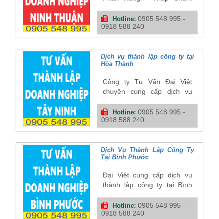
quý khách hàng cần chuẩn
bị những gì khi làm các thủ
0905 548 995 -
Hotline:
0918 588 240
tục pháp lý? Quý khách vui
lòng liên hệ chúng tôi để
được tư vấn miễn phí và đầy
đủ trước khi khởi nghiệp
Dịch vụ thành lập công ty tại
Hòa Thành
nhé.
Công ty Tư Vấn Đại Việt
chuyên cung cấp dịch vụ
thành lập công ty tại Hòa
Thành, Tây Ninh. Với kinh
0905 548 995 -
Hotline:
0918 588 240
nghiệm lâu năm trong lĩnh
vực làm giấy phép thành lập
công ty tại Hòa Thành
Dịch Vụ Thành Lập Công Ty
Tại Bình Phước
Đại Việt cung cấp dịch vụ
thành lập công ty tại Bình
Phước trọn gói và hỗ trợ mọi
thủ tục từ khi đăng ký giấy
0905 548 995 -
Hotline:
0918 588 240
phép kinh doanh tại Bình