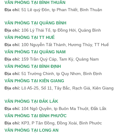
VĂN PHÒNG TẠI BÌNH THUÂN
Địa chỉ:
51 Lê quý Đôn, tp Phan Thiết, Bình Thuận
VĂN PHÒNG TẠI QUẢNG BÌNH
Địa chỉ:
106 Lý Thái Tổ, tp Đồng Hới, Quảng Bình
VĂN PHÒNG TẠI TT HUẾ
Địa chỉ:
100 Nguyễn Tất Thành, Hương Thủy, TT Huế
VĂN PHÒNG TẠI QUẢNG NAM
Địa chỉ:
159 Trần Quý Cáp, Tam Kỳ, Quảng Nam
VĂN PHÒNG TẠI BÌNH ĐỊNH
Địa chỉ:
51 Trường Chinh, tp Quy Nhơn, Bình Định
VĂN PHÒNG TẠI KIÊN GIANG
Địa chỉ:
Lô A5-25, Số 11, Tây Bắc, Rạch Giá, Kiên Giang
VĂN PHÒNG TẠI ĐẮK LẮK
Địa chỉ:
104 Ngô Quyền, tp Buôn Ma Thuột, Đắk Lắk
VĂN PHÒNG TẠI BÌNH PHƯỚC
Địa chỉ:
KP3, P Tân Đồng, Đồng Xoài, Bình Phước
VĂN PHÒNG TẠI LONG AN