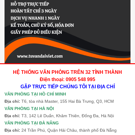
HỆ THỐNG VĂN PHÒNG TRÊN 32 TỈNH THÀNH
Điện thoại: 0905 548 995
GẶP TRỰC TIẾP CHÚNG TÔI TẠI ĐỊA CHỈ
VĂN PHÒNG TẠI HỒ CHÍ MINH
Địa chỉ:
T6, tòa nhà Master, 155 Hai Bà Trưng, Q3, HCM
VĂN PHÒNG TẠI HÀ NỘI
Địa chỉ:
T3, 142 Lê Duẩn, Khâm Thiên, Đống Đa, Hà Nội
VĂN PHÒNG TẠI ĐÀ NẴNG
Địa chỉ:
24 Trần Phú, Quận Hải Châu, thành phố Đà Nẵng