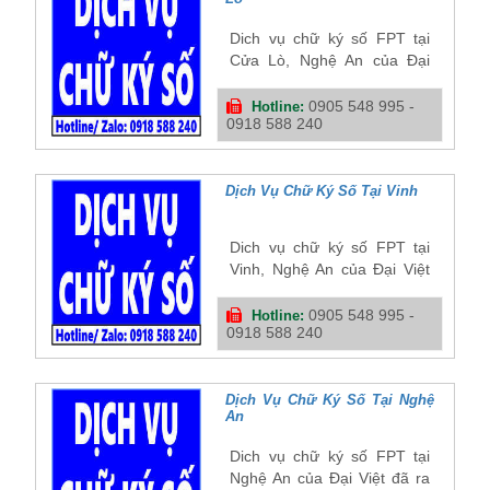
đồng hành cùng doanh
nghiệp
Dich vụ chữ ký số FPT tại
Cửa Lò, Nghệ An của Đại
Việt đã ra đời nhiều năm và
có chỗ đứng vững chãi trong
0905 548 995 -
Hotline:
0918 588 240
lòng khách hàng. Công ty
chữ ký số điện tử tại Cửa Lò,
Nghệ An của chúng tôi đã,
đang và sẽ là người bạn
Dịch Vụ Chữ Ký Số Tại Vinh
đồng hành cùng doanh
nghiệp
Dich vụ chữ ký số FPT tại
Vinh, Nghệ An của Đại Việt
đã ra đời nhiều năm và có
chỗ đứng vững chãi trong
0905 548 995 -
Hotline:
0918 588 240
lòng khách hàng. Công ty
chữ ký số điện tử tại Vinh,
Nghệ An của chúng tôi đã,
đang và sẽ là người bạn
Dịch Vụ Chữ Ký Số Tại Nghệ
An
đồng hành cùng doanh
nghiệp
Dich vụ chữ ký số FPT tại
Nghệ An của Đại Việt đã ra