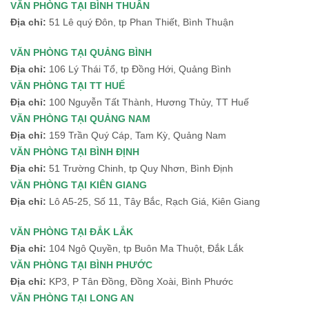
VĂN PHÒNG TẠI BÌNH THUÂN
Địa chỉ:
51 Lê quý Đôn, tp Phan Thiết, Bình Thuận
VĂN PHÒNG TẠI QUẢNG BÌNH
Địa chỉ:
106 Lý Thái Tổ, tp Đồng Hới, Quảng Bình
VĂN PHÒNG TẠI TT HUẾ
Địa chỉ:
100 Nguyễn Tất Thành, Hương Thủy, TT Huế
VĂN PHÒNG TẠI QUẢNG NAM
Địa chỉ:
159 Trần Quý Cáp, Tam Kỳ, Quảng Nam
VĂN PHÒNG TẠI BÌNH ĐỊNH
Địa chỉ:
51 Trường Chinh, tp Quy Nhơn, Bình Định
VĂN PHÒNG TẠI KIÊN GIANG
Địa chỉ:
Lô A5-25, Số 11, Tây Bắc, Rạch Giá, Kiên Giang
VĂN PHÒNG TẠI ĐẮK LẮK
Địa chỉ:
104 Ngô Quyền, tp Buôn Ma Thuột, Đắk Lắk
VĂN PHÒNG TẠI BÌNH PHƯỚC
Địa chỉ:
KP3, P Tân Đồng, Đồng Xoài, Bình Phước
VĂN PHÒNG TẠI LONG AN