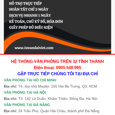
HỆ THỐNG VĂN PHÒNG TRÊN 32 TỈNH THÀNH
Điện thoại: 0905 548 995
GẶP TRỰC TIẾP CHÚNG TÔI TẠI ĐỊA CHỈ
VĂN PHÒNG TẠI HỒ CHÍ MINH
Địa chỉ:
T6, tòa nhà Master, 155 Hai Bà Trưng, Q3, HCM
VĂN PHÒNG TẠI HÀ NỘI
Địa chỉ:
T3, 142 Lê Duẩn, Khâm Thiên, Đống Đa, Hà Nội
VĂN PHÒNG TẠI ĐÀ NẴNG
Địa chỉ:
24 Trần Phú, Quận Hải Châu, thành phố Đà Nẵng