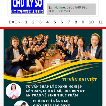
đời nhiều năm và có chỗ
đứng vững chãi trong lòng
0905 548 995 -
Hotline:
0918 588 240
khách hàng. Công ty chữ ký
số điện tử tại Nghệ An của
chúng tôi đã, đang và sẽ là
BACK
1
2
3
4
5
6
7
8
9
10
11
người bạn đồng hành cùng
doanh nghiệp